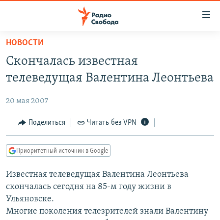
Ссылки
для
упрощенного
НОВОСТИ
ПРОГРАММЫ
доступа
Скончалась известная
ПОДКАСТЫ
Вернуться
телеведущая Валентина Леонтьева
к
АВТОРСКИЕ ПРОЕКТЫ
основному
20 мая 2007
ЦИТАТЫ СВОБОДЫ
содержанию
Вернутся
МНЕНИЯ
Поделиться
Читать без VPN
к
КУЛЬТУРА
главной
Приоритетный источник в Google
навигации
IDEL.РЕАЛИИ
Вернутся
Известная телеведущая Валентина Леонтьева
КАВКАЗ.РЕАЛИИ
к
скончалась сегодня на 85-м году жизни в
СЕВЕР.РЕАЛИИ
поиску
Ульяновске.
Многие поколения телезрителей знали Валентину
СИБИРЬ.РЕАЛИИ