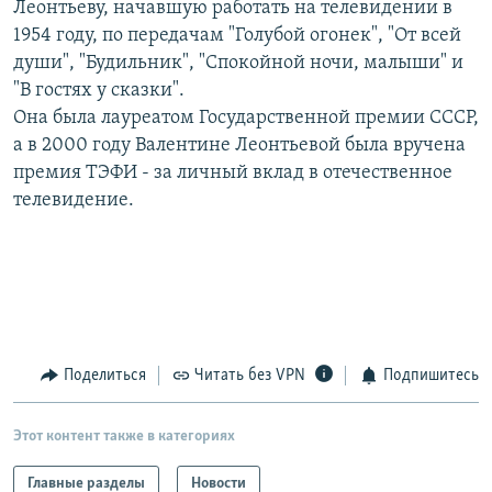
Леонтьеву, начавшую работать на телевидении в
РАСПИСАНИЕ ВЕЩАНИЯ
1954 году, по передачам "Голубой огонек", "От всей
ПОДПИШИТЕСЬ НА РАССЫЛКУ
души", "Будильник", "Спокойной ночи, малыши" и
"В гостях у сказки".
Она была лауреатом Государственной премии СССР,
СОЦИАЛЬНЫЕ СЕТИ
а в 2000 году Валентине Леонтьевой была вручена
премия ТЭФИ - за личный вклад в отечественное
телевидение.
Все сайты РСЕ/РС
Поделиться
Читать без VPN
Подпишитесь
Этот контент также в категориях
Главные разделы
Новости