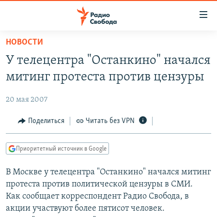
Ссылки
для
упрощенного
НОВОСТИ
ПРОГРАММЫ
доступа
У телецентра "Останкино" начался
ПОДКАСТЫ
Вернуться
митинг протеста против цензуры
к
АВТОРСКИЕ ПРОЕКТЫ
основному
20 мая 2007
ЦИТАТЫ СВОБОДЫ
содержанию
Вернутся
МНЕНИЯ
Поделиться
Читать без VPN
к
КУЛЬТУРА
главной
Приоритетный источник в Google
навигации
IDEL.РЕАЛИИ
Вернутся
В Москве у телецентра "Останкино" начался митинг
КАВКАЗ.РЕАЛИИ
к
протеста против политической цензуры в СМИ.
СЕВЕР.РЕАЛИИ
поиску
Как сообщает корреспондент Радио Свобода, в
акции участвуют более пятисот человек.
СИБИРЬ.РЕАЛИИ