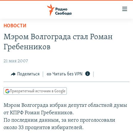
Ссылки
для
упрощенного
НОВОСТИ
ПРОГРАММЫ
доступа
Мэром Волгограда стал Роман
ПОДКАСТЫ
Вернуться
Гребенников
к
АВТОРСКИЕ ПРОЕКТЫ
основному
21 мая 2007
ЦИТАТЫ СВОБОДЫ
содержанию
Вернутся
МНЕНИЯ
Поделиться
Читать без VPN
к
КУЛЬТУРА
главной
Приоритетный источник в Google
навигации
IDEL.РЕАЛИИ
Вернутся
Мэром Волгограда избран депутат областной думы
КАВКАЗ.РЕАЛИИ
к
от КПРФ Роман Гребенников.
СЕВЕР.РЕАЛИИ
поиску
По последним данным, за него проголосовали
около 33 процентов избирателей.
СИБИРЬ.РЕАЛИИ