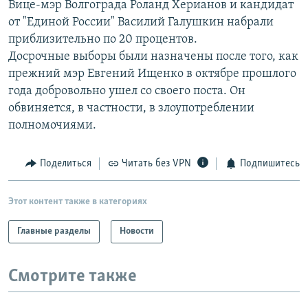
Вице-мэр Волгограда Роланд Херианов и кандидат
РАСПИСАНИЕ ВЕЩАНИЯ
от "Единой России" Василий Галушкин набрали
ПОДПИШИТЕСЬ НА РАССЫЛКУ
приблизительно по 20 процентов.
Досрочные выборы были назначены после того, как
прежний мэр Евгений Ищенко в октябре прошлого
СОЦИАЛЬНЫЕ СЕТИ
года добровольно ушел со своего поста. Он
обвиняется, в частности, в злоупотреблении
полномочиями.
Поделиться
Читать без VPN
Подпишитесь
Все сайты РСЕ/РС
Этот контент также в категориях
Главные разделы
Новости
Смотрите также