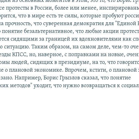
дин из основных моментов в этом, это то, что Борис Г
все протесты в России, более или менее, инспирирован
рится, что в мире есть те силы, которые пробуют росс
а прочность, что суверенная демократия для "Единой 
 понятие безальтернативное, что любые акции протес
тся сидящими за границей их вдохновителями как сп
ю ситуацию. Таким образом, на самом деле, чем-то оч
езды КПСС, но, наверное, с поправками на новые, оче
юмы людей, сидящих в президиуме, на то, что говоритс
не о плановой экономике. Впрочем, кстати, о плановой
зано. Например, Борис Грызлов сказал, что понятие
ких методов" уходит, что нужно возвращаться к социа