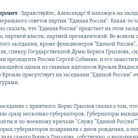
перович
: Здравствуйте, Александр! Я нахожусь на засе
ерального советов партии "Единая Россия". Какая-то ч
 сказать, что "Единая Россия" предстает на этом засе
, партией власти, партией президентской. Во всяком с
того заседания, кроме функционеров "Единой России", 
ля, спикер Государственной Думы Бориса Грызлова, си
и президента России Сергей Собянин, и его заместите
тающийся одним из главных идеологов Кремля Владисл
о Кремль присутствует на заседании "Единой России" о
гурами.
заседание с приятного. Борис Грызлов сказал о том, что
ило сразу несколько губернаторов. Губернаторы выход
леты и по-военному кричали "Служу "Единой России""
торых губернаторов поздравили с днем рождения, а п
кладу самого Бориса Грызлова, собственно, о выполнен