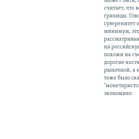
Может быть, о
считает, что 
границы. Гово
суверенитет н
минимум, это
рассматриваю
на российску
похожи на съ
дорогие кост
рыночной, а 
тоже было ска
"монетаристс
экономике.