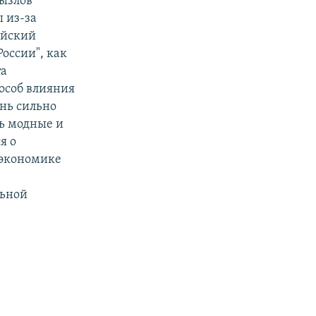
рызлов
ы из-за
ийский
России", как
та
особ влияния
ень сильно
нь модные и
я о
 экономике
льной