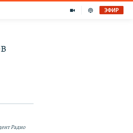
ЭФИР
ов
дент Радио