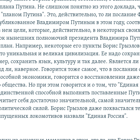
плана Путина. Не слишком понятно из этого доклада, ч
 "планом Путина". Это, действительно, то ли послание
убликованное Владимиром Путиным в этом году, соотв
 нем цели, которые, действительно, в некоторых свои
рок нынешних полномочий президента Владимира Путин
 план. Например, некоторые его пункты Борис Грызлов
 это уникальная и великая цивилизация. Ее надо сохран
ер, сохранить язык, культуру и так далее. Является ли
д ли, наверное. Говорится тоже самое, что в послании 
особной экономики, говорится о восстановлении даже
общества. Но при этом говорится и о том, что "Единая 
 единственной способной выполнять поставленные Пут
считает себя достаточно значительной, самой значите
олитической силой. Борис Грызлов даже похвастался те
ыпущенных локомотивов назвали "Единая Россия".