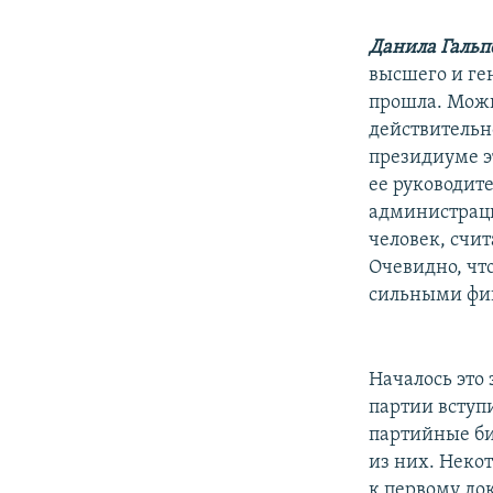
Данила Галь
высшего и ген
прошла. Можно
действительно
президиуме э
ее руководите
администраци
человек, счи
Очевидно, чт
сильными фи
Началось это 
партии вступ
партийные би
из них. Неко
к первому до