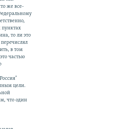
то же все-
 Федеральному
етственно,
х пунктах
а, то ли это
 перечислял
ить, в том
 это частью
о
Россия"
иным цели.
льной
м, что один