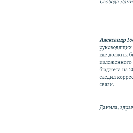
РАСПИСАНИЕ ВЕЩАНИЯ
Свобода Дани
ПОДПИШИТЕСЬ НА РАССЫЛКУ
Александр Го
руководящих о
где должны б
изложенного 
бюджета на 2
следил корре
связи.
Данила, здрав