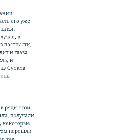
дании
асть его уже
дании,
лучае, в
в частности,
дит и глава
ль, и
ав Сурков.
чень
 в ряды этой
или, получали
, некоторые
отом перешли
ии так