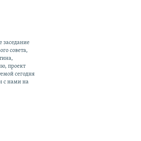
е заседание
ого совета,
тина,
ю, проект
темой сегодня
н с нами на