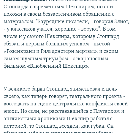
Стоппарда современным Шекспиром, но они
похожи в своем беззастенчивом обращении с
материалом. "Заурядные писатели, - говорил Элиот,
- у классиков учатся, хорошие - воруют". В том
числе и у самого Шекспира, которому Стоппард
обязан и первым большим успехом - пьесой
«Розенкранц и Гильденстерн мертвы», и своим
самом шумным триумфом - оскароносным
фильмом «Влюбленный Шекспир».
У великого барда Стоппард заимствовал и цель
своего, как теперь говорят, театрального проекта -
воссоздать на сцене центральные конфликты своей
эпохи. Но если, не расстававшийся с Плутархом и
английскими хрониками Шекспир работал с
историей, то Стоппард всеяден, как губка. Он