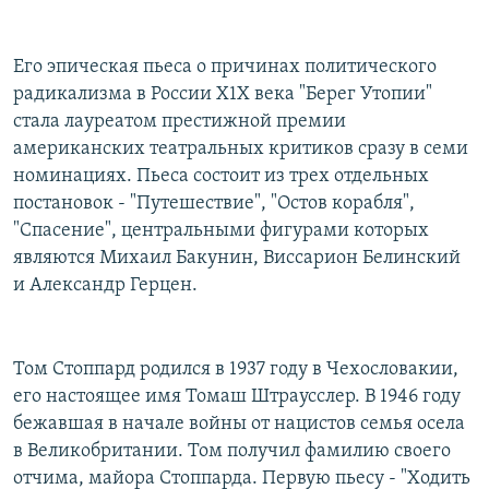
РАСПИСАНИЕ ВЕЩАНИЯ
ПОДПИШИТЕСЬ НА РАССЫЛКУ
Его эпическая пьеса о причинах политического
радикализма в России Х1Х века "Берег Утопии"
СОЦИАЛЬНЫЕ СЕТИ
стала лауреатом престижной премии
американских театральных критиков сразу в семи
номинациях. Пьеса состоит из трех отдельных
постановок - "Путешествие", "Остов корабля",
"Спасение", центральными фигурами которых
являются Михаил Бакунин, Виссарион Белинский
Все сайты РСЕ/РС
и Александр Герцен.
Том Стоппард родился в 1937 году в Чехословакии,
его настоящее имя Томаш Штраусслер. В 1946 году
бежавшая в начале войны от нацистов семья осела
в Великобритании. Том получил фамилию своего
отчима, майора Стоппарда. Первую пьесу - "Ходить