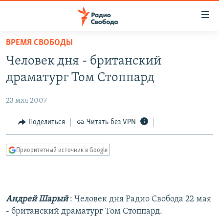
Ссылки
для
упрощенного
ВРЕМЯ СВОБОДЫ
ПРОГРАММЫ
доступа
Человек дня - британский
ПОДКАСТЫ
Вернуться
драматург Том Стоппард
к
АВТОРСКИЕ ПРОЕКТЫ
основному
23 мая 2007
ЦИТАТЫ СВОБОДЫ
содержанию
Вернутся
МНЕНИЯ
Поделиться
Читать без VPN
к
КУЛЬТУРА
главной
Приоритетный источник в Google
навигации
IDEL.РЕАЛИИ
Вернутся
КАВКАЗ.РЕАЛИИ
к
СЕВЕР.РЕАЛИИ
поиску
Андрей Шарый
: Человек дня Радио Свобода 22 мая
СИБИРЬ.РЕАЛИИ
- британский драматург Том Стоппард.