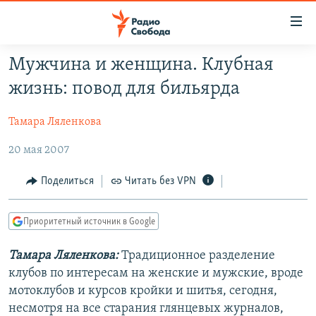
Ссылки
для
упрощенного
Мужчина и женщина. Клубная
ПРОГРАММЫ
доступа
жизнь: повод для бильярда
ПОДКАСТЫ
Вернуться
к
Тамара Ляленкова
АВТОРСКИЕ ПРОЕКТЫ
основному
20 мая 2007
ЦИТАТЫ СВОБОДЫ
содержанию
Вернутся
МНЕНИЯ
Поделиться
Читать без VPN
к
КУЛЬТУРА
главной
Приоритетный источник в Google
навигации
IDEL.РЕАЛИИ
Вернутся
КАВКАЗ.РЕАЛИИ
Тамара Ляленкова:
Традиционное разделение
к
клубов по интересам на женские и мужские, вроде
СЕВЕР.РЕАЛИИ
поиску
мотоклубов и курсов кройки и шитья, сегодня,
СИБИРЬ.РЕАЛИИ
несмотря на все старания глянцевых журналов,