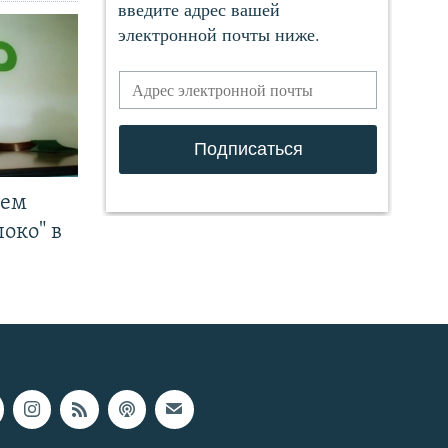
чем
око" в