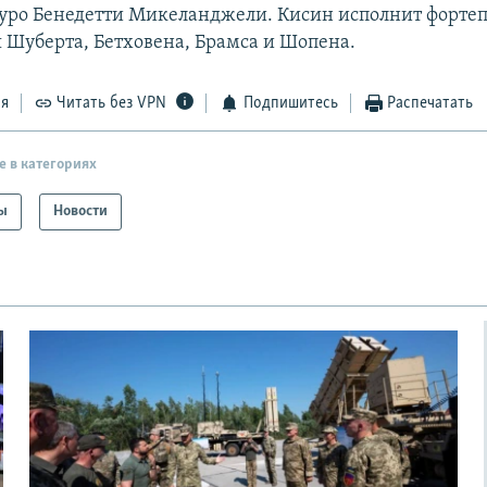
уро Бенедетти Микеланджели. Кисин исполнит форте
 Шуберта, Бетховена, Брамса и Шопена.
ся
Читать без VPN
Подпишитесь
Распечатать
е в категориях
ы
Новости