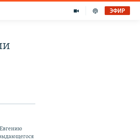
ЭФИР
ии
 Евгению
 выдающегося