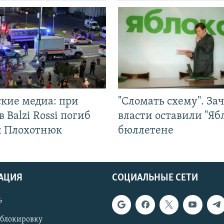
ские медиа: при
"Сломать схему". За
в Balzi Rossi погиб
власти оставили "Ябл
л Плохотнюк
бюллетене
АЦИЯ
СОЦИАЛЬНЫЕ СЕТИ
ь
 блокировку