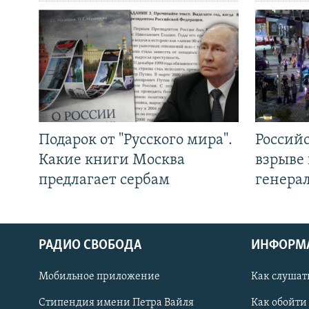
Подарок от "Русского мира".
Россий
Какие книги Москва
взрыве 
предлагает сербам
генера
РАДИО СВОБОДА
ИНФОРМ
Мобильное приложение
Как слушат
СОЦИАЛЬНЫЕ СЕТИ
Стипендия имени Петра Вайля
Как обойти