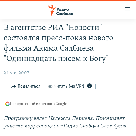
Ссылки
для
упрощенного
В агентстве РИА "Новости"
ПРОГРАММЫ
доступа
состоялся пресс-показ нового
ПОДКАСТЫ
Вернуться
фильма Акима Салбиева
к
АВТОРСКИЕ ПРОЕКТЫ
"Одиннадцать писем к Богу"
основному
ЦИТАТЫ СВОБОДЫ
содержанию
24 мая 2007
Вернутся
МНЕНИЯ
к
Поделиться
Читать без VPN
КУЛЬТУРА
главной
навигации
IDEL.РЕАЛИИ
Приоритетный источник в Google
Вернутся
КАВКАЗ.РЕАЛИИ
к
Программу ведет Надежда Перцева. Принимает
СЕВЕР.РЕАЛИИ
поиску
участие корреспондент Радио Свобода Олег Кусов.
СИБИРЬ.РЕАЛИИ