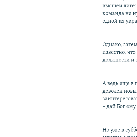
высшей лиге:
команда не ну
одной из укра
Однако, затем
известно, чт
должности и 
А ведь еще в 
доволен новы
заинтересова
– дай Бог ему
Но уже в суб