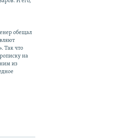
аров. И его,
ренер обещал
являют
. Так что
рописку на
дним из
едное