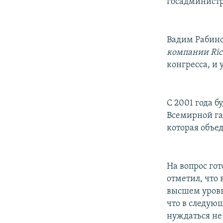
госадминист
Вадим Рабино
компании Rico
конгресса, и 
С 2001 года 
Всемирной га
которая объе
На вопрос го
отметил, что
высшем уровне
что в следую
нуждаться не