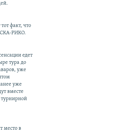
дей.
тот факт, что
ЦСКА-РИКО.
сенсации едет
ыре тура до
варов, уже
нтом
ранее уже
дут вместе
в турнирной
т место в