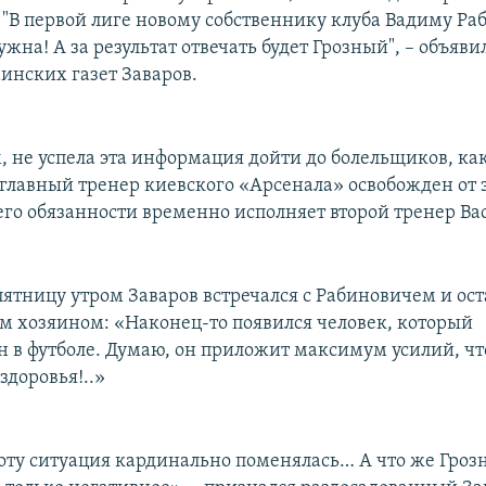
 "В первой лиге новому собственнику клуба Вадиму Ра
жна! А за результат отвечать будет Грозный", – объяв
инских газет Заваров.
, не успела эта информация дойти до болельщиков, как
о главный тренер киевского «Арсенала» освобожден о
его обязанности временно исполняет второй тренер Ва
пятницу утром Заваров встречался с Рабиновичем и ост
м хозяином: «Наконец-то появился человек, который
н в футболе. Думаю, он приложит максимум усилий, ч
 здоровья!..»
боту ситуация кардинально поменялась… А что же Гро