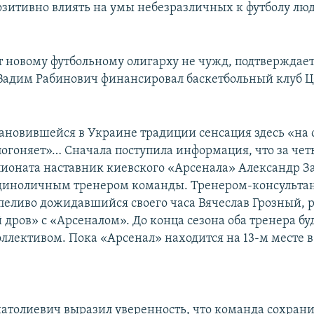
озитивно влиять на умы небезразличных к футболу лю
рт новому футбольному олигарху не чужд, подтверждает 
 Вадим Рабинович финансировал баскетбольный клуб 
тановившейся в Украине традиции сенсация здесь «на 
погоняет»… Сначала поступила информация, что за чет
оната наставник киевского «Арсенала» Александр За
единоличным тренером команды. Тренером-консульта
пеливо дожидавшийся своего часа Вячеслав Грозный, 
дров» с «Арсеналом». До конца сезона оба тренера бу
оллективом. Пока «Арсенал» находится на 13-м месте 
атолиевич выразил уверенность, что команда сохрани