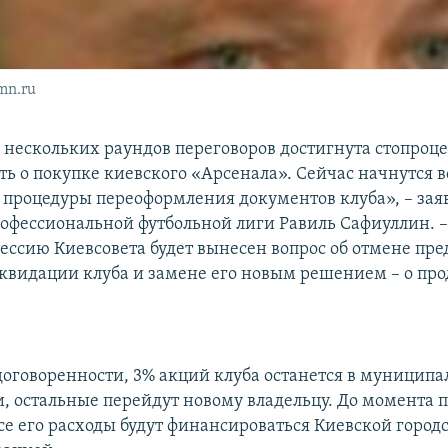
mn.ru
те нескольких раундов переговоров достигнута стопроц
ть о покупке киевского «Арсенала». Сейчас начнутся в
процедуры переоформления документов клуба», – зая
офессиональной футбольной лиги Равиль Сафиуллин. –
ссию Киевсовета будет вынесен вопрос об отмене пр
квидации клуба и замене его новым решением – о пр
договоренности, 3% акций клуба останется в муницип
и, остальные перейдут новому владельцу. До момента 
се его расходы будут финансироваться Киевской город