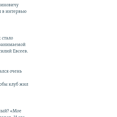
биновичу
ил в интервью
 стало
т занимаемой
силий Евсеев.
ался очень
тобы клуб жил
зный? «Мое