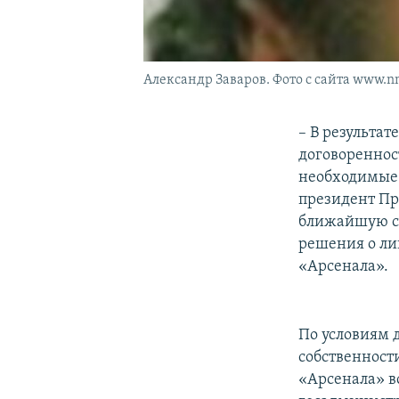
Александр Заваров. Фото с сайта www.n
– В результа
договореннос
необходимые 
президент Пр
ближайшую се
решения о ли
«Арсенала».
По условиям 
собственност
«Арсенала» в