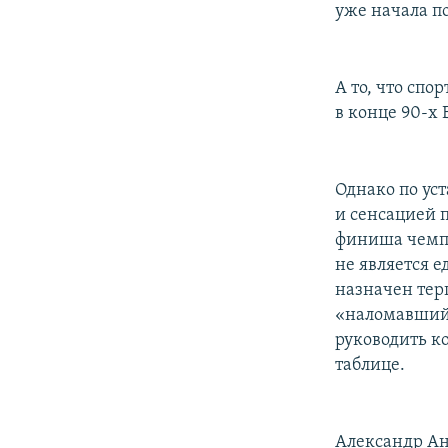
уже начала п
А то, что спо
в конце 90-х
Однако по ус
и сенсацией 
финиша чемпи
не является 
назначен тер
«наломавший 
руководить к
таблице.
Александр Ан