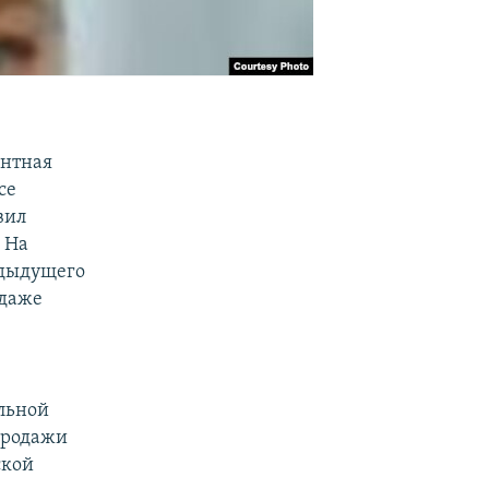
ентная
се
вил
 На
едыдущего
одаже
альной
продажи
ской