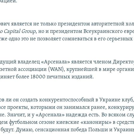
рацией.
вич является не только президентом авторитетной хо
 Capital Group
, но и президентом Всеукраинского евр
уже одно это не позволяет сомневаться в его серьезны
будущий владелец «Арсенала» является членом Директо
зетной ассоциации (WAN), крупнейшей в мире органи
диняет более 18000 печатных изданий.
тов ли он создать конкурентоспособный в Украине клуб
 все проекты, которыми он занимался ранее, конкурир
. Значит, и у «Арсенала» надежда есть. Во всяком сл
щем футбольном сезоне киевские «канониры» в средст
 будут. Думаю, сенсационная победа Польши и Украин