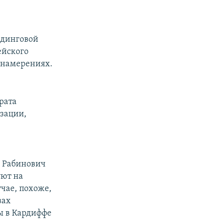
лдинговой
ейского
х намерениях.
рата
зации,
, Рабинович
уют на
учае, похоже,
вах
ы в Кардиффе