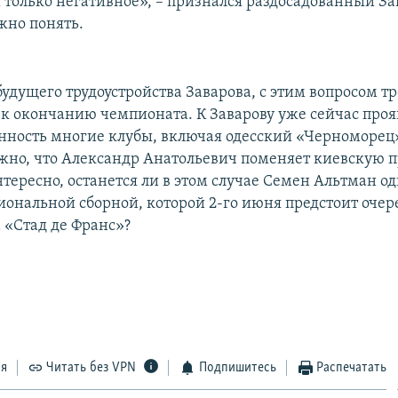
только негативное», – признался раздосадованный Зав
жно понять.
будущего трудоустройства Заварова, с этим вопросом т
 к окончанию чемпионата. К Заварову уже сейчас про
нность многие клубы, включая одесский «Черноморец»
жно, что Александр Анатольевич поменяет киевскую п
тересно, останется ли в этом случае Семен Альтман о
иональной сборной, которой 2-го июня предстоит очер
 «Стад де Франс»?
ся
Читать без VPN
Подпишитесь
Распечатать