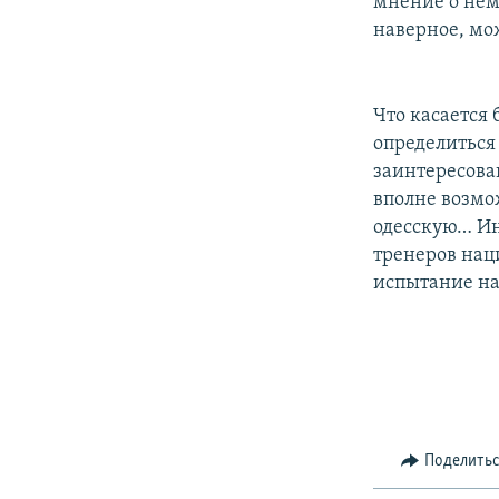
мнение о нем 
наверное, мо
Что касается 
определиться
заинтересова
вполне возмо
одесскую… Ин
тренеров нац
испытание на
Поделить