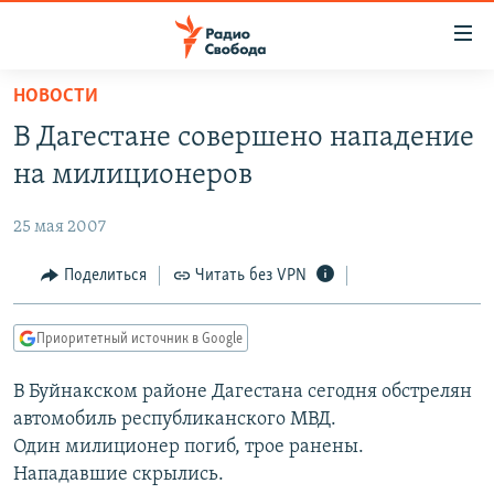
Ссылки
для
упрощенного
НОВОСТИ
ПРОГРАММЫ
доступа
В Дагестане совершено нападение
ПОДКАСТЫ
Вернуться
на милиционеров
к
АВТОРСКИЕ ПРОЕКТЫ
основному
25 мая 2007
ЦИТАТЫ СВОБОДЫ
содержанию
Вернутся
МНЕНИЯ
Поделиться
Читать без VPN
к
КУЛЬТУРА
главной
Приоритетный источник в Google
навигации
IDEL.РЕАЛИИ
Вернутся
В Буйнакском районе Дагестана сегодня обстрелян
КАВКАЗ.РЕАЛИИ
к
автомобиль республиканского МВД.
СЕВЕР.РЕАЛИИ
поиску
Один милиционер погиб, трое ранены.
Нападавшие скрылись.
СИБИРЬ.РЕАЛИИ