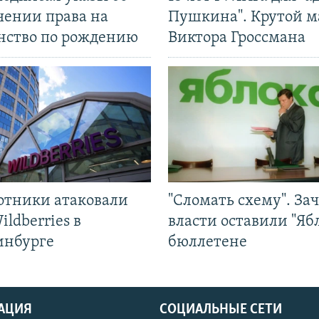
чении права на
Пушкина". Крутой 
нство по рождению
Виктора Гроссмана
отники атаковали
"Сломать схему". За
ildberries в
власти оставили "Ябл
инбурге
бюллетене
АЦИЯ
СОЦИАЛЬНЫЕ СЕТИ