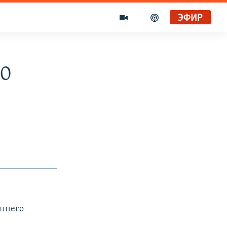
ЭФИР
80
еннего