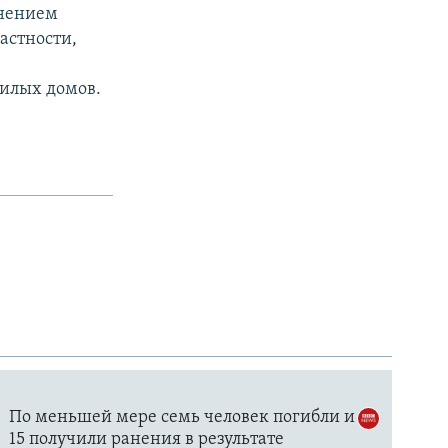
днением
астности,
жилых домов.