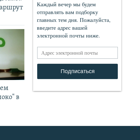
маршрут
чем
око" в