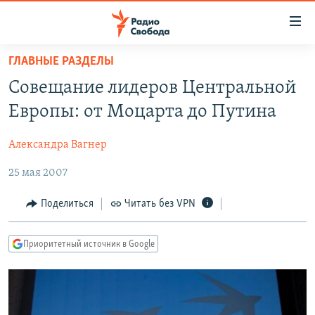
Ссылки
для
упрощенного
ГЛАВНЫЕ РАЗДЕЛЫ
ПРОГРАММЫ
доступа
Совещание лидеров Центральной
ПОДКАСТЫ
Вернуться
Европы: от Моцарта до Путина
к
АВТОРСКИЕ ПРОЕКТЫ
основному
Александра Вагнер
ЦИТАТЫ СВОБОДЫ
содержанию
Вернутся
25 мая 2007
МНЕНИЯ
к
КУЛЬТУРА
Поделиться
Читать без VPN
главной
навигации
IDEL.РЕАЛИИ
Вернутся
Приоритетный источник в Google
КАВКАЗ.РЕАЛИИ
к
СЕВЕР.РЕАЛИИ
поиску
СИБИРЬ.РЕАЛИИ