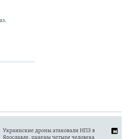
3
аз.