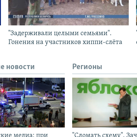
"Задерживали целыми семьями".
Гонения на участников хиппи-слёта
е новости
Регионы
ские медиа: при
"Сломать схему". За