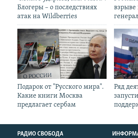
Блогеры – о последствиях
взрыве 
атак на Wildberries
генера
Подарок от "Русского мира".
Ряд де
Какие книги Москва
запуст
предлагает сербам
поддер
РАДИО СВОБОДА
ИНФОРМ