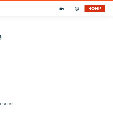
ЭФИР
в
 таковы: