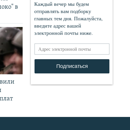
око" в
явили
и
плат