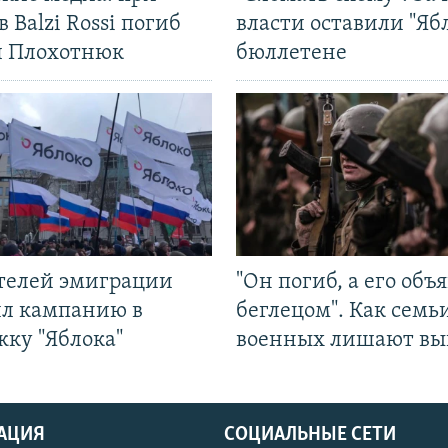
в Balzi Rossi погиб
власти оставили "Ябл
л Плохотнюк
бюллетене
ятелей эмиграции
"Он погиб, а его объ
ил кампанию в
беглецом". Как семь
жку "Яблока"
военных лишают вы
АЦИЯ
СОЦИАЛЬНЫЕ СЕТИ