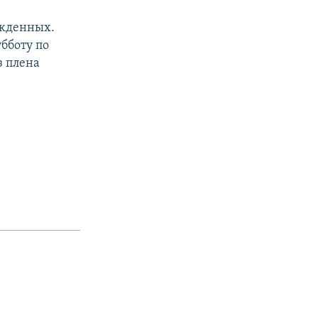
ожденных.
убботу по
з плена