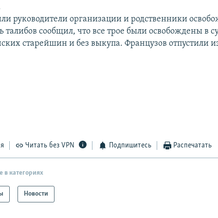
.
или руководители организации и родственники освоб
 талибов сообщил, что все трое были освобождены в с
нских старейшин и без выкупа. Французов отпустили и
ся
Читать без VPN
Подпишитесь
Распечатать
е в категориях
ы
Новости