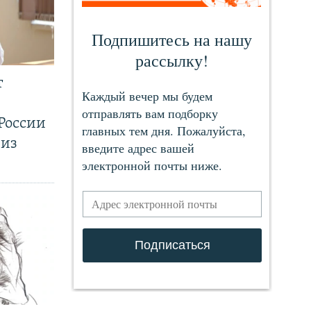
т
России
 из