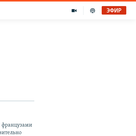
ЭФИР
с французами
вительно