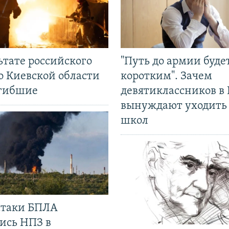
ьтате российского
"Путь до армии буде
о Киевской области
коротким". Зачем
огибшие
девятиклассников в 
вынуждают уходить
школ
 атаки БПЛА
ись НПЗ в