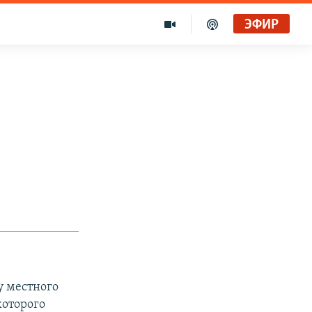
ЭФИР
у местного
которого