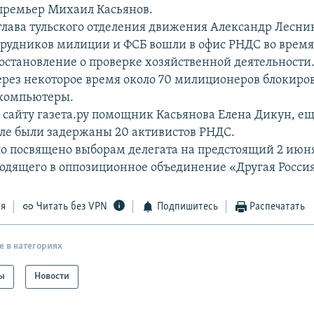
-премьер Михаил Касьянов.
глава тульского отделения движения Александр Лесни
трудников милиции и ФСБ вошли в офис РНДС во время
остановление о проверке хозяйственной деятельности.
ерез некоторое время около 70 милиционеров блокиро
 компьютеры.
 сайту газета.ру помощник Касьянова Елена Дикун, ещ
уле были задержаны 20 активистов РНДС.
о посвящено выборам делегата на предстоящий 2 июня
одящего в оппозиционное объединение «Другая Россия
ся
Читать без VPN
Подпишитесь
Распечатать
е в категориях
ы
Новости