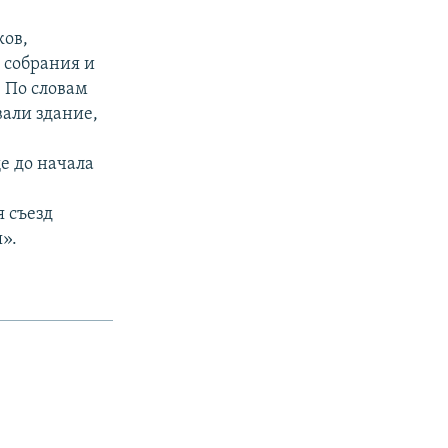
ков,
 собрания и
 По словам
вали здание,
е до начала
 съезд
».