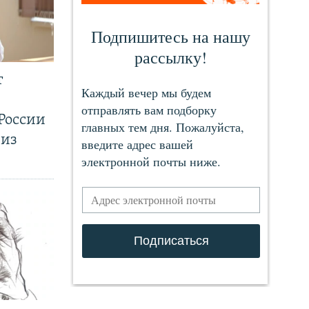
т
России
 из