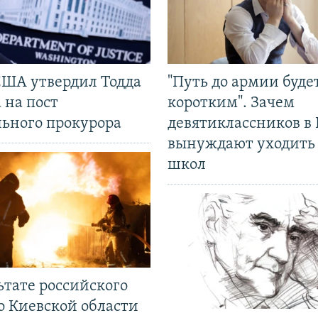
США утвердил Тодда
"Путь до армии буде
 на пост
коротким". Зачем
льного прокурора
девятиклассников в 
вынуждают уходить
школ
ьтате российского
о Киевской области