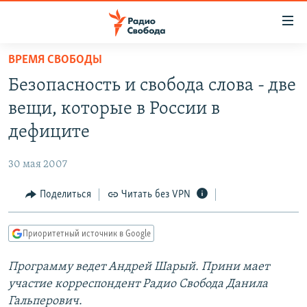
Ссылки
для
упрощенного
ВРЕМЯ СВОБОДЫ
ПРОГРАММЫ
доступа
Безопасность и свобода слова - две
ПОДКАСТЫ
Вернуться
вещи, которые в России в
к
АВТОРСКИЕ ПРОЕКТЫ
дефиците
основному
ЦИТАТЫ СВОБОДЫ
содержанию
30 мая 2007
Вернутся
МНЕНИЯ
к
Поделиться
Читать без VPN
КУЛЬТУРА
главной
навигации
IDEL.РЕАЛИИ
Приоритетный источник в Google
Вернутся
КАВКАЗ.РЕАЛИИ
к
Программу ведет Андрей Шарый. Прини
мает
СЕВЕР.РЕАЛИИ
поиску
участие корреспондент Радио Свобода Данила
СИБИРЬ.РЕАЛИИ
Гальперович.