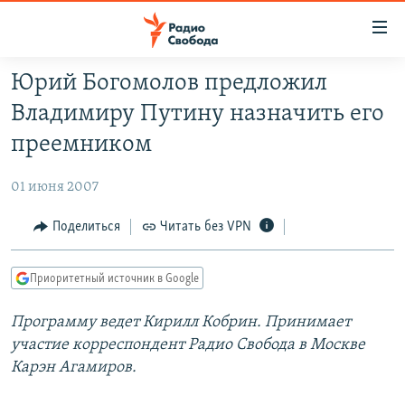
Ссылки
для
упрощенного
Юрий Богомолов предложил
ПРОГРАММЫ
доступа
Владимиру Путину назначить его
ПОДКАСТЫ
Вернуться
преемником
к
АВТОРСКИЕ ПРОЕКТЫ
основному
01 июня 2007
ЦИТАТЫ СВОБОДЫ
содержанию
Вернутся
МНЕНИЯ
Поделиться
Читать без VPN
к
КУЛЬТУРА
главной
Приоритетный источник в Google
навигации
IDEL.РЕАЛИИ
Вернутся
Программу ведет Кирилл Кобрин. Принимает
КАВКАЗ.РЕАЛИИ
к
участие корреспондент Радио Свобода в Москве
СЕВЕР.РЕАЛИИ
поиску
Карэн Агамиров.
СИБИРЬ.РЕАЛИИ