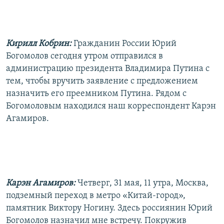
РАСПИСАНИЕ ВЕЩАНИЯ
ПОДПИШИТЕСЬ НА РАССЫЛКУ
Кирилл Кобрин:
Гражданин России Юрий
СОЦИАЛЬНЫЕ СЕТИ
Богомолов сегодня утром отправился в
администрацию президента Владимира Путина с
тем, чтобы вручить заявление с предложением
назначить его преемником Путина. Рядом с
Богомоловым находился наш корреспондент Карэн
Агамиров.
Все сайты РСЕ/РС
Карэн Агамиров:
Четверг, 31 мая, 11 утра, Москва,
подземный переход в метро «Китай-город»,
памятник Виктору Ногину. Здесь россиянин Юрий
Богомолов назначил мне встречу. Покружив