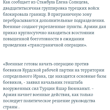
Как сообщает из Стамбула Елена Солнцева,
РАСПИСАНИЕ ВЕЩАНИЯ
двадцатитысячная группировка турецких войск
ПОДПИШИТЕСЬ НА РАССЫЛКУ
блокировала границу. В приграничную зону
перебрасываются дополнительные подразделения.
Военные создают укрепленные пункты. Армии дан
СОЦИАЛЬНЫЕ СЕТИ
приказ круглосуточно находиться всостоянии
повышенной боеготовности в ожидании
проведения «трансграничной операции».
Все сайты РСЕ/РС
«Военные готовы начать операцию против
боевиков Курдской рабочей партии на территории
сопредельного Ирака, где находятся основные базы
боевиков, - заявил начальник генштаба
вооруженных сил Турции Яшар Бююканыт. –
Армия начнет военные действия, как только
последует политическое решение руководства
страны .