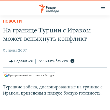
Ссылки
для
упрощенного
НОВОСТИ
ПРОГРАММЫ
доступа
На границе Турции с Ираком
ПОДКАСТЫ
Вернуться
может вспыхнуть конфликт
к
АВТОРСКИЕ ПРОЕКТЫ
основному
01 июня 2007
ЦИТАТЫ СВОБОДЫ
содержанию
Вернутся
МНЕНИЯ
Поделиться
Читать без VPN
к
КУЛЬТУРА
главной
Приоритетный источник в Google
навигации
IDEL.РЕАЛИИ
Вернутся
Турецкие войска, дислоцированные на границе с
КАВКАЗ.РЕАЛИИ
к
Ираком, приведены в полную боевую готовность.
СЕВЕР.РЕАЛИИ
поиску
СИБИРЬ.РЕАЛИИ