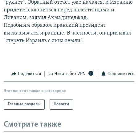
"рухнет". Обратный отсчет уже начался, и Израилю
РАСПИСАНИЕ ВЕЩАНИЯ
придется склониться перед палестинцами и
ПОДПИШИТЕСЬ НА РАССЫЛКУ
Ливаном, заявил Ахмадинеджад.
Подобным образом иранский президент
высказывался и раньше. В частности, он призывал
СОЦИАЛЬНЫЕ СЕТИ
"стереть Израиль с лица земли".
Поделиться
Читать без VPN
Подпишитесь
Все сайты РСЕ/РС
Этот контент также в категориях
Главные разделы
Новости
Смотрите также