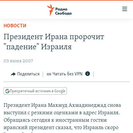
Ссылки
для
упрощенного
НОВОСТИ
ПРОГРАММЫ
доступа
Президент Ирана пророчит
ПОДКАСТЫ
Вернуться
"падение" Израиля
к
АВТОРСКИЕ ПРОЕКТЫ
основному
03 июня 2007
ЦИТАТЫ СВОБОДЫ
содержанию
Вернутся
МНЕНИЯ
Поделиться
Читать без VPN
к
КУЛЬТУРА
главной
Приоритетный источник в Google
навигации
IDEL.РЕАЛИИ
Вернутся
Президент Ирана Махмуд Ахмадинеджад снова
КАВКАЗ.РЕАЛИИ
к
выступил с резкими оценками в адрес Израиля.
СЕВЕР.РЕАЛИИ
поиску
Обращаясь сегодня к иностранным гостям
иранский президент сказал, что Израиль скоро
СИБИРЬ.РЕАЛИИ