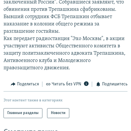
заключенный России". Собравшиеся заявляют, что
РАСПИСАНИЕ ВЕЩАНИЯ
обвинения против Трепашкина сфабрикованы.
ПОДПИШИТЕСЬ НА РАССЫЛКУ
Бывший сотрудник ФСБ Трепашкин отбывает
наказание в колонии общего режима за
разглашение гостайны.
СОЦИАЛЬНЫЕ СЕТИ
Как передает радиостанция "Эхо Москвы", в акции
участвуют активисты Общественного комитета в
защиту политзаключенного адвоката Трепашкина,
Антивоенного клуба и Молодежного
правозащитного движения.
Все сайты РСЕ/РС
Поделиться
Читать без VPN
Подпишитесь
Этот контент также в категориях
Главные разделы
Новости