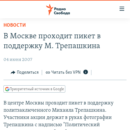
Ссылки
для
упрощенного
НОВОСТИ
ПРОГРАММЫ
доступа
В Москве проходит пикет в
ПОДКАСТЫ
Вернуться
поддержку М. Трепашкина
к
АВТОРСКИЕ ПРОЕКТЫ
основному
04 июня 2007
ЦИТАТЫ СВОБОДЫ
содержанию
Вернутся
МНЕНИЯ
Поделиться
Читать без VPN
к
КУЛЬТУРА
главной
Приоритетный источник в Google
навигации
IDEL.РЕАЛИИ
Вернутся
В центре Москвы проходит пикет в поддержку
КАВКАЗ.РЕАЛИИ
к
политзаключенного Михаила Трепашкина.
СЕВЕР.РЕАЛИИ
поиску
Участники акции держат в руках фотографии
Трепашкина с надписью "Политический
СИБИРЬ.РЕАЛИИ