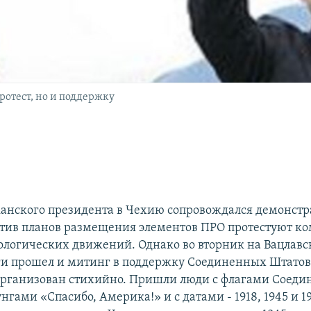
ротест, но и поддержку
анского президента в Чехию сопровождался демонст
отив планов размещения элементов ПРО протестуют к
ологических движений. Однако во вторник на Вацлав
ги прошел и митинг в поддержку Соединенных Штатов
рганизован стихийно. Пришли люди с флагами Соед
унгами «Спасибо, Америка!» и с датами - 1918, 1945 и 198