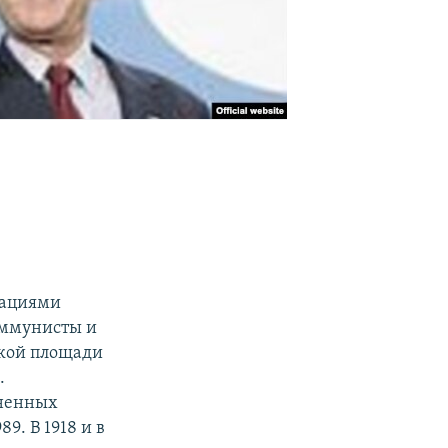
рациями
оммунисты и
ской площади
.
иненных
9. В 1918 и в