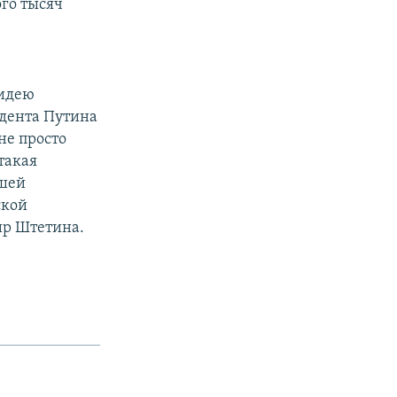
го тысяч
 идею
идента Путина
не просто
такая
ашей
ской
ир Штетина.