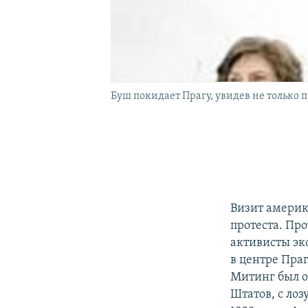
Буш покидает Прагу, увидев не только п
Визит америк
протеста. Пр
активисты эк
в центре Пра
Митинг был о
Штатов, с лоз