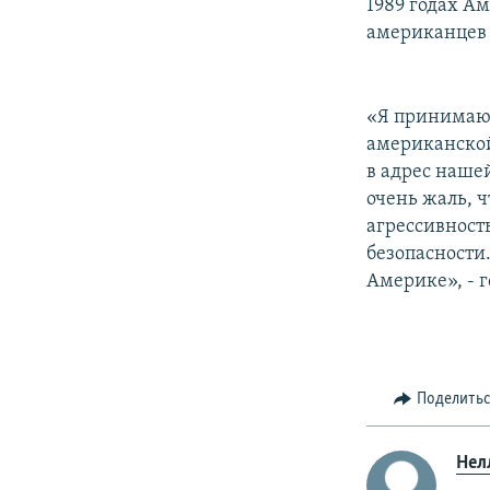
1989 годах А
американцев п
«Я принимаю 
американской
в адрес нашей
очень жаль, ч
агрессивност
безопасности
Америке», - 
Поделить
Нел