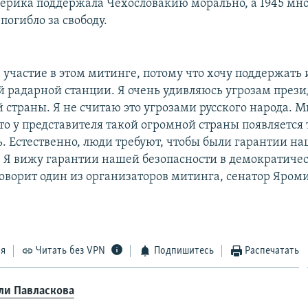
мерика поддержала Чехословакию морально, а 1945 мно
огибло за свободу.
участие в этом митинге, потому что хочу поддержать
 радарной станции. Я очень удивляюсь угрозам през
 страны. Я не считаю это угрозами русского народа. М
то у представителя такой огромной страны появляется 
ь. Естественно, люди требуют, чтобы были гарантии н
. Я вижу гарантии нашей безопасности в демократиче
говорит один из организаторов митинга, сенатор Яром
ся
Читать без VPN
Подпишитесь
Распечатать
ли Павласкова