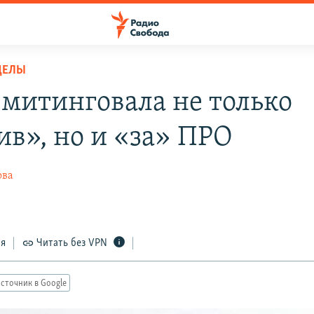
ДЕЛЫ
 митинговала не только
ив», но и «за» ПРО
ова
ся
Читать без VPN
сточник в Google