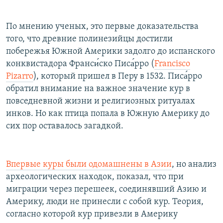
По мнению ученых, это первые доказательства
того, что древние полинезийцы достигли
побережья Южной Америки задолго до испанского
конквистадора Франси́ско Писа́рро (
Francisco
Pizarro
), который пришел в Перу в 1532. Писа́рро
обратил внимание на важное значение кур в
повседневной жизни и религиозных ритуалах
инков. Но как птица попала в Южную Америку до
сих пор оставалось загадкой.
Впервые куры были одомашнены в Азии
, но анализ
археологических находок, показал, что при
миграции через перешеек, соединявший Азию и
Америку, люди не принесли с собой кур. Теория,
согласно которой кур привезли в Америку