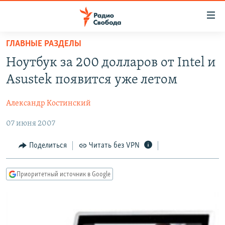
Ссылки
для
упрощенного
ГЛАВНЫЕ РАЗДЕЛЫ
ПРОГРАММЫ
доступа
Ноутбук за 200 долларов от Intel и
ПОДКАСТЫ
Вернуться
Asustek появится уже летом
к
АВТОРСКИЕ ПРОЕКТЫ
основному
Александр Костинский
ЦИТАТЫ СВОБОДЫ
содержанию
Вернутся
07 июня 2007
МНЕНИЯ
к
КУЛЬТУРА
Поделиться
Читать без VPN
главной
навигации
IDEL.РЕАЛИИ
Вернутся
Приоритетный источник в Google
КАВКАЗ.РЕАЛИИ
к
СЕВЕР.РЕАЛИИ
поиску
СИБИРЬ.РЕАЛИИ