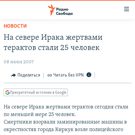
Ссылки
для
упрощенного
НОВОСТИ
ПРОГРАММЫ
доступа
На севере Ирака жертвами
ПОДКАСТЫ
Вернуться
терактов стали 25 человек
к
АВТОРСКИЕ ПРОЕКТЫ
основному
08 июня 2007
ЦИТАТЫ СВОБОДЫ
содержанию
Вернутся
МНЕНИЯ
Поделиться
Читать без VPN
к
КУЛЬТУРА
главной
Приоритетный источник в Google
навигации
IDEL.РЕАЛИИ
Вернутся
На севере Ирака жертвами терактов сегодня стали
КАВКАЗ.РЕАЛИИ
к
по меньшей мере 25 человек.
СЕВЕР.РЕАЛИИ
поиску
Смертники взорвали заминированные машины в
окрестностях города Киркук возле полицейского
СИБИРЬ.РЕАЛИИ