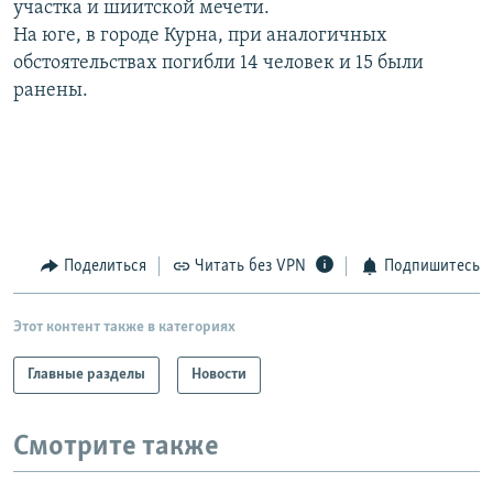
участка и шиитской мечети.
РАСПИСАНИЕ ВЕЩАНИЯ
На юге, в городе Курна, при аналогичных
ПОДПИШИТЕСЬ НА РАССЫЛКУ
обстоятельствах погибли 14 человек и 15 были
ранены.
СОЦИАЛЬНЫЕ СЕТИ
Поделиться
Читать без VPN
Подпишитесь
Все сайты РСЕ/РС
Этот контент также в категориях
Главные разделы
Новости
Смотрите также