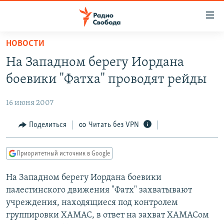
Ссылки
для
упрощенного
НОВОСТИ
ПРОГРАММЫ
доступа
На Западном берегу Иордана
ПОДКАСТЫ
Вернуться
боевики "Фатха" проводят рейды
к
АВТОРСКИЕ ПРОЕКТЫ
основному
16 июня 2007
ЦИТАТЫ СВОБОДЫ
содержанию
Вернутся
МНЕНИЯ
Поделиться
Читать без VPN
к
КУЛЬТУРА
главной
Приоритетный источник в Google
навигации
IDEL.РЕАЛИИ
Вернутся
На Западном берегу Иордана боевики
КАВКАЗ.РЕАЛИИ
к
палестинского движения "Фатх" захватывают
СЕВЕР.РЕАЛИИ
поиску
учреждения, находящиеся под контролем
группировки ХАМАС, в ответ на захват ХАМАСом
СИБИРЬ.РЕАЛИИ