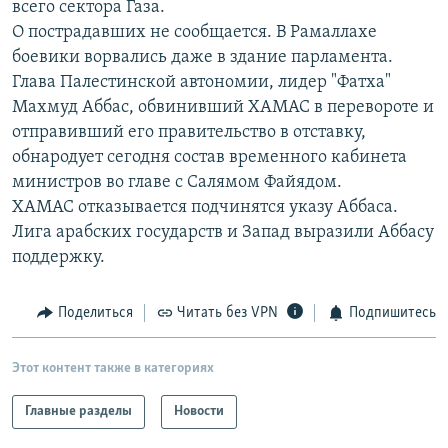
всего сектора Газа.
РАСПИСАНИЕ ВЕЩАНИЯ
О пострадавших не сообщается. В Рамаллахе
ПОДПИШИТЕСЬ НА РАССЫЛКУ
боевики ворвались даже в здание парламента.
Глава Палестинской автономии, лидер "Фатха"
Махмуд Аббас, обвинивший ХАМАС в перевороте и
СОЦИАЛЬНЫЕ СЕТИ
отправивший его правительство в отставку,
обнародует сегодня состав временного кабинета
министров во главе с Салямом Файядом.
ХАМАС отказывается подчинятся указу Аббаса.
Лига арабских государств и Запад выразили Аббасу
Все сайты РСЕ/РС
поддержку.
Поделиться
Читать без VPN
Подпишитесь
Этот контент также в категориях
Главные разделы
Новости