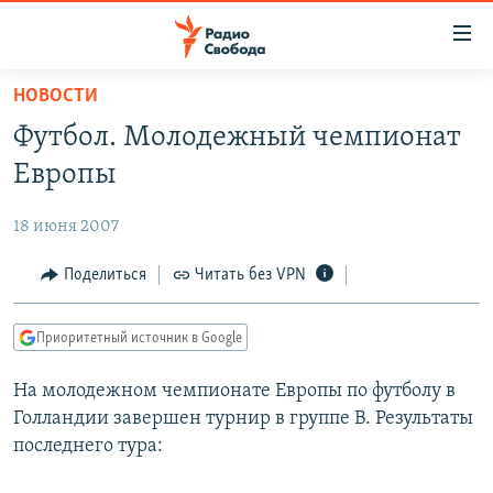
Ссылки
для
упрощенного
НОВОСТИ
ПРОГРАММЫ
доступа
Футбол. Молодежный чемпионат
ПОДКАСТЫ
Вернуться
Европы
к
АВТОРСКИЕ ПРОЕКТЫ
основному
18 июня 2007
ЦИТАТЫ СВОБОДЫ
содержанию
Вернутся
МНЕНИЯ
Поделиться
Читать без VPN
к
КУЛЬТУРА
главной
Приоритетный источник в Google
навигации
IDEL.РЕАЛИИ
Вернутся
На молодежном чемпионате Европы по футболу в
КАВКАЗ.РЕАЛИИ
к
Голландии завершен турнир в группе В. Результаты
СЕВЕР.РЕАЛИИ
поиску
последнего тура:
СИБИРЬ.РЕАЛИИ