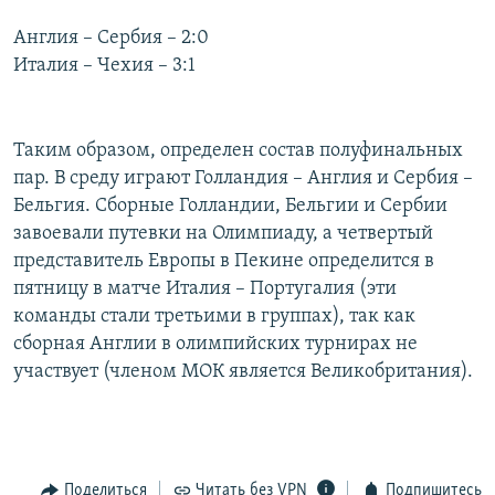
РАСПИСАНИЕ ВЕЩАНИЯ
Англия – Сербия – 2:0
ПОДПИШИТЕСЬ НА РАССЫЛКУ
Италия – Чехия – 3:1
СОЦИАЛЬНЫЕ СЕТИ
Таким образом, определен состав полуфинальных
пар. В среду играют Голландия – Англия и Сербия –
Бельгия. Сборные Голландии, Бельгии и Сербии
завоевали путевки на Олимпиаду, а четвертый
представитель Европы в Пекине определится в
Все сайты РСЕ/РС
пятницу в матче Италия – Португалия (эти
команды стали третьими в группах), так как
сборная Англии в олимпийских турнирах не
участвует (членом МОК является Великобритания).
Поделиться
Читать без VPN
Подпишитесь