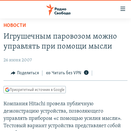
Ссылки
для
упрощенного
НОВОСТИ
ПРОГРАММЫ
доступа
Игрушечным паровозом можно
ПОДКАСТЫ
Вернуться
управлять при помощи мысли
к
АВТОРСКИЕ ПРОЕКТЫ
основному
26 июня 2007
ЦИТАТЫ СВОБОДЫ
содержанию
Вернутся
МНЕНИЯ
Поделиться
Читать без VPN
к
КУЛЬТУРА
главной
Приоритетный источник в Google
навигации
IDEL.РЕАЛИИ
Вернутся
Компания Hitachi провела публичную
КАВКАЗ.РЕАЛИИ
к
демонстрацию устройства, позволяющего
СЕВЕР.РЕАЛИИ
поиску
управлять прибором «с помощью усилия мысли».
Тестовый вариант устройства представляет собой
СИБИРЬ.РЕАЛИИ