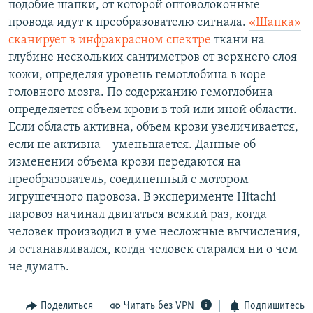
подобие шапки, от которой оптоволоконные
РАСПИСАНИЕ ВЕЩАНИЯ
провода идут к преобразователю сигнала.
«Шапка»
ПОДПИШИТЕСЬ НА РАССЫЛКУ
сканирует в инфракрасном спектре
ткани на
глубине нескольких сантиметров от верхнего слоя
кожи, определяя уровень гемоглобина в коре
СОЦИАЛЬНЫЕ СЕТИ
головного мозга. По содержанию гемоглобина
определяется объем крови в той или иной области.
Если область активна, объем крови увеличивается,
если не активна – уменьшается. Данные об
изменении объема крови передаются на
Все сайты РСЕ/РС
преобразователь, соединенный с мотором
игрушечного паровоза. В эксперименте Hitachi
паровоз начинал двигаться всякий раз, когда
человек производил в уме несложные вычисления,
и останавливался, когда человек старался ни о чем
не думать.
Поделиться
Читать без VPN
Подпишитесь