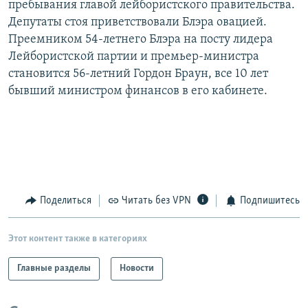
пребывания главой лейбористского правительства.
РАСПИСАНИЕ ВЕЩАНИЯ
Депутаты стоя приветствовали Блэра овацией.
ПОДПИШИТЕСЬ НА РАССЫЛКУ
Преемником 54-летнего Блэра на посту лидера
Лейбористской партии и премьер-министра
становится 56-летний Гордон Браун, все 10 лет
СОЦИАЛЬНЫЕ СЕТИ
бывший министром финансов в его кабинете.
Все сайты РСЕ/РС
Поделиться
Читать без VPN
Подпишитесь
Этот контент также в категориях
Главные разделы
Новости