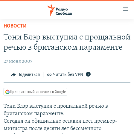
Ссылки
для
упрощенного
НОВОСТИ
ПРОГРАММЫ
доступа
Тони Блэр выступил с прощальной
ПОДКАСТЫ
Вернуться
речью в британском парламенте
к
АВТОРСКИЕ ПРОЕКТЫ
основному
27 июня 2007
ЦИТАТЫ СВОБОДЫ
содержанию
Вернутся
МНЕНИЯ
Поделиться
Читать без VPN
к
КУЛЬТУРА
главной
Приоритетный источник в Google
навигации
IDEL.РЕАЛИИ
Вернутся
Тони Блэр выступил с прощальной речью в
КАВКАЗ.РЕАЛИИ
к
британском парламенте.
СЕВЕР.РЕАЛИИ
поиску
Сегодня он официально оставил пост премьер-
министра после десяти лет бессменного
СИБИРЬ.РЕАЛИИ