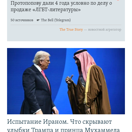
Испытание Ираном. Что скрывают
улыбки Трампа и принца Мухаммеда