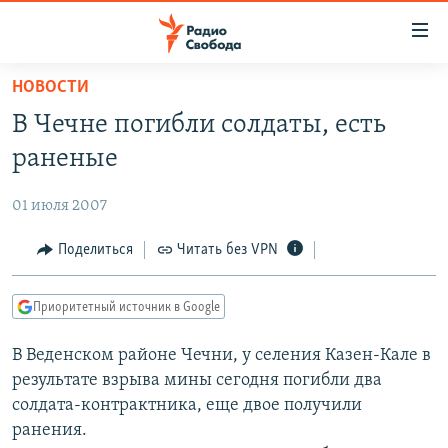
Ссылки
для
упрощенного
НОВОСТИ
ПРОГРАММЫ
доступа
В Чечне погибли солдаты, есть
ПОДКАСТЫ
Вернуться
раненые
к
АВТОРСКИЕ ПРОЕКТЫ
основному
01 июля 2007
ЦИТАТЫ СВОБОДЫ
содержанию
Вернутся
МНЕНИЯ
Поделиться
Читать без VPN
к
КУЛЬТУРА
главной
Приоритетный источник в Google
навигации
IDEL.РЕАЛИИ
Вернутся
В Веденском районе Чечни, у селения Казен-Кале в
КАВКАЗ.РЕАЛИИ
к
результате взрыва мины сегодня погибли два
СЕВЕР.РЕАЛИИ
поиску
солдата-контрактника, еще двое получили
ранения.
СИБИРЬ.РЕАЛИИ