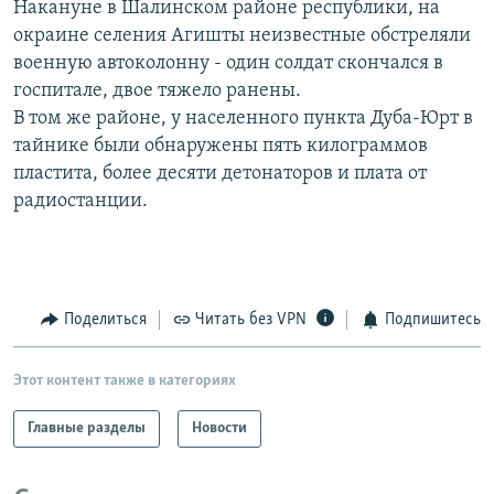
Накануне в Шалинском районе республики, на
РАСПИСАНИЕ ВЕЩАНИЯ
окраине селения Агишты неизвестные обстреляли
ПОДПИШИТЕСЬ НА РАССЫЛКУ
военную автоколонну - один солдат скончался в
госпитале, двое тяжело ранены.
В том же районе, у населенного пункта Дуба-Юрт в
СОЦИАЛЬНЫЕ СЕТИ
тайнике были обнаружены пять килограммов
пластита, более десяти детонаторов и плата от
радиостанции.
Все сайты РСЕ/РС
Поделиться
Читать без VPN
Подпишитесь
Этот контент также в категориях
Главные разделы
Новости