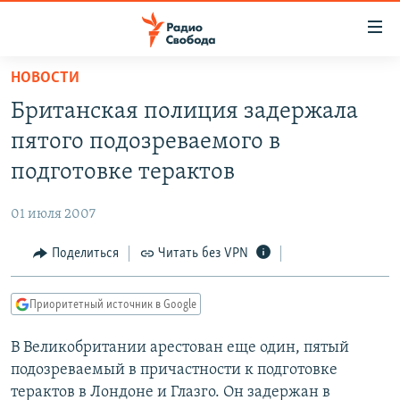
Ссылки
для
упрощенного
НОВОСТИ
ПРОГРАММЫ
доступа
Британская полиция задержала
ПОДКАСТЫ
Вернуться
пятого подозреваемого в
к
АВТОРСКИЕ ПРОЕКТЫ
подготовке терактов
основному
ЦИТАТЫ СВОБОДЫ
содержанию
01 июля 2007
Вернутся
МНЕНИЯ
к
Поделиться
Читать без VPN
КУЛЬТУРА
главной
навигации
IDEL.РЕАЛИИ
Приоритетный источник в Google
Вернутся
КАВКАЗ.РЕАЛИИ
к
В Великобритании арестован еще один, пятый
СЕВЕР.РЕАЛИИ
поиску
подозреваемый в причастности к подготовке
СИБИРЬ.РЕАЛИИ
терактов в Лондоне и Глазго. Он задержан в