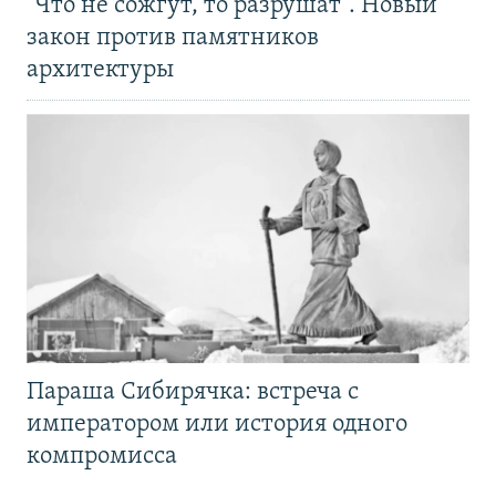
"Что не сожгут, то разрушат". Новый
закон против памятников
архитектуры
Параша Сибирячка: встреча с
императором или история одного
компромисса