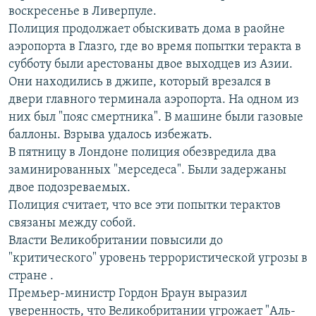
воскресенье в Ливерпуле.
РАСПИСАНИЕ ВЕЩАНИЯ
Полиция продолжает обыскивать дома в раойне
ПОДПИШИТЕСЬ НА РАССЫЛКУ
аэропорта в Глазго, где во время попытки теракта в
субботу были арестованы двое выходцев из Азии.
СОЦИАЛЬНЫЕ СЕТИ
Они находились в джипе, который врезался в
двери главного терминала аэропорта. На одном из
них был "пояс смертника". В машине были газовые
баллоны. Взрыва удалось избежать.
В пятницу в Лондоне полиция обезвредила два
заминированных "мерседеса". Были задержаны
Все сайты РСЕ/РС
двое подозреваемых.
Полиция считает, что все эти попытки терактов
связаны между собой.
Власти Великобритании повысили до
"критического" уровень террористической угрозы в
стране .
Премьер-министр Гордон Браун выразил
уверенность, что Великобритании угрожает "Аль-