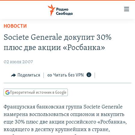
Ссылки
для
упрощенного
НОВОСТИ
ПРОГРАММЫ
доступа
Societe Generale докупит 30%
ПОДКАСТЫ
Вернуться
плюс две акции «Росбанка»
к
АВТОРСКИЕ ПРОЕКТЫ
основному
02 июля 2007
ЦИТАТЫ СВОБОДЫ
содержанию
Вернутся
МНЕНИЯ
Поделиться
Читать без VPN
к
КУЛЬТУРА
главной
Приоритетный источник в Google
навигации
IDEL.РЕАЛИИ
Вернутся
Французская банковская группа Societe Generale
КАВКАЗ.РЕАЛИИ
к
намерена воспользоваться опционом и выкупить
СЕВЕР.РЕАЛИИ
поиску
еще 30% плюс две акции российского «Росбанка»,
входящего в десятку крупнейших в стране,
СИБИРЬ.РЕАЛИИ