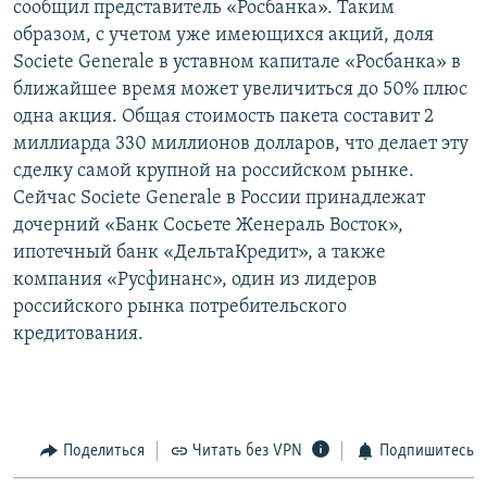
сообщил представитель «Росбанка». Таким
РАСПИСАНИЕ ВЕЩАНИЯ
образом, с учетом уже имеющихся акций, доля
ПОДПИШИТЕСЬ НА РАССЫЛКУ
Societe Generale в уставном капитале «Росбанка» в
ближайшее время может увеличиться до 50% плюс
одна акция. Общая стоимость пакета составит 2
СОЦИАЛЬНЫЕ СЕТИ
миллиарда 330 миллионов долларов, что делает эту
сделку самой крупной на российском рынке.
Сейчас Societe Generale в России принадлежат
дочерний «Банк Сосьете Женераль Восток»,
ипотечный банк «ДельтаКредит», а также
Все сайты РСЕ/РС
компания «Русфинанс», один из лидеров
российского рынка потребительского
кредитования.
Поделиться
Читать без VPN
Подпишитесь