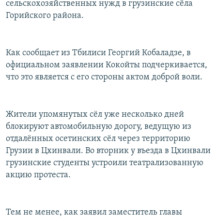
сельскохозяйственных нужд в грузинские сёла
РАСПИСАНИЕ ВЕЩАНИЯ
Горийского района.
ПОДПИШИТЕСЬ НА РАССЫЛКУ
Как сообщает из Тбилиси Георгий Кобаладзе, в
СОЦИАЛЬНЫЕ СЕТИ
официальном заявлении Кокойты подчеркивается,
что это является с его стороны актом доброй воли.
Жители упомянутых сёл уже несколько дней
Все сайты РСЕ/РС
блокируют автомобильную дорогу, ведущую из
отдалённых осетинских сёл через территорию
Грузии в Цхинвали. Во вторник у въезда в Цхинвали
грузинские студенты устроили театрализованную
акцию протеста.
Тем не менее, как заявил заместитель главы