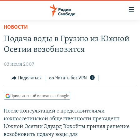
Ссылки
для
упрощенного
НОВОСТИ
ПРОГРАММЫ
доступа
Подача воды в Грузию из Южной
ПОДКАСТЫ
Вернуться
Осетии возобновится
к
АВТОРСКИЕ ПРОЕКТЫ
основному
03 июля 2007
ЦИТАТЫ СВОБОДЫ
содержанию
Вернутся
МНЕНИЯ
Поделиться
Читать без VPN
к
КУЛЬТУРА
главной
Приоритетный источник в Google
навигации
IDEL.РЕАЛИИ
Вернутся
После консультаций с представителями
КАВКАЗ.РЕАЛИИ
к
южноосетинской общественности президент
СЕВЕР.РЕАЛИИ
поиску
Южной Осетии Эдуард Кокойты принял решение
возобновить подачу воды для
СИБИРЬ.РЕАЛИИ