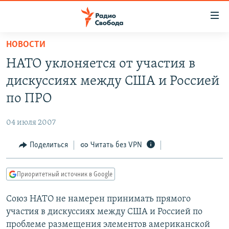
Ссылки
для
упрощенного
НОВОСТИ
ПРОГРАММЫ
доступа
НАТО уклоняется от участия в
ПОДКАСТЫ
Вернуться
дискуссиях между США и Россией
к
АВТОРСКИЕ ПРОЕКТЫ
по ПРО
основному
ЦИТАТЫ СВОБОДЫ
содержанию
04 июля 2007
Вернутся
МНЕНИЯ
к
Поделиться
Читать без VPN
КУЛЬТУРА
главной
навигации
IDEL.РЕАЛИИ
Приоритетный источник в Google
Вернутся
КАВКАЗ.РЕАЛИИ
к
Союз НАТО не намерен принимать прямого
СЕВЕР.РЕАЛИИ
поиску
участия в дискуссиях между США и Россией по
СИБИРЬ.РЕАЛИИ
проблеме размещения элементов американской