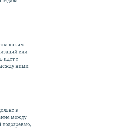
опоздала
вана каким
низаций или
ь идет о
 между ними
ельно в
щение между
Я подозреваю,