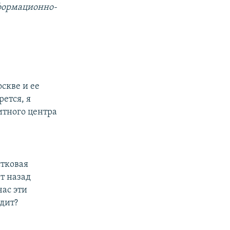
формационно-
скве и ее
рется, я
итного центра
стковая
ет назад
час эти
дит?