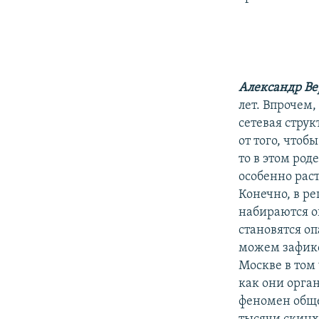
Александр В
лет. Впрочем
сетевая струк
от того, чтоб
то в этом род
особенно раст
Конечно, в р
набираются о
становятся о
можем зафикс
Москве в том 
как они орган
феномен обще