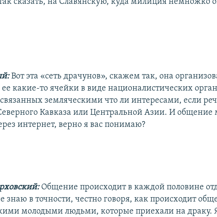
 так сказать, на Славянскую, куда милиция немножко 
ый:
Вот эта «сеть драчунов», скажем так, она организо
ь ее какие-то ячейки в виде националистических орга
 связанных земляческими что ли интересами, если реч
Северного Кавказа или Центральной Азии. И общение
ерез интернет, верно я вас понимаю?
ерховский:
Общение происходит в каждой половине отд
не знаю в точности, честно говоря, как происходит об
кими молодыми людьми, которые приехали на драку. 