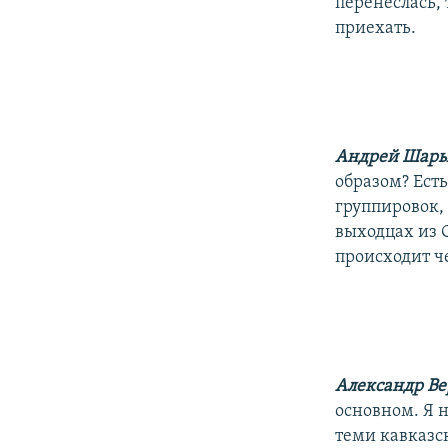
перенеслась,
приехать.
Андрей Шар
образом? Ест
группировок,
выходцах из 
происходит ч
Александр В
основном. Я 
теми кавказс