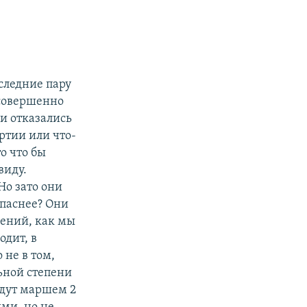
следние пару
 совершенно
ки отказались
артии или что-
то что бы
виду.
Но зато они
опаснее? Они
дений, как мы
одит, в
 не в том,
льной степени
одут маршем 2