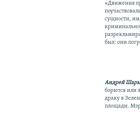
«Движения пр
поучаствовал
сущности, им
криминальног
разрекламиро
был: они погр
Андрей Шар
борются или х
драку в Зелен
площади. Мэр