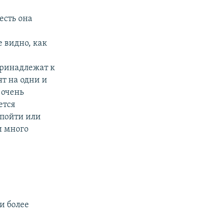
есть она
 видно, как
принадлежат к
ят на одни и
 очень
ется
 пойти или
и много
 и более