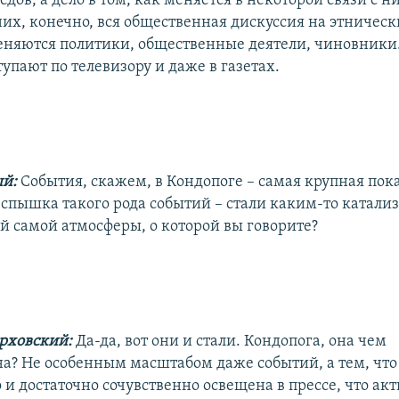
дов, а дело в том, как меняется в некоторой связи с н
них, конечно, вся общественная дискуссия на этничес
меняются политики, общественные деятели, чиновник
упают по телевизору и даже в газетах.
ый:
События, скажем, в Кондопоге – самая крупная пок
вспышка такого рода событий – стали каким-то катали
й самой атмосферы, о которой вы говорите?
ерховский:
Да-да, вот они и стали. Кондопога, она чем
а? Не особенным масштабом даже событий, а тем, что
 и достаточно сочувственно освещена в прессе, что ак