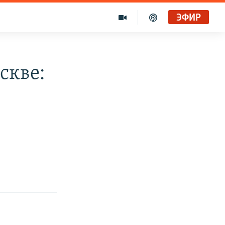
ЭФИР
скве: