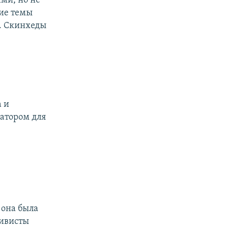
ими, но не
кие темы
и. Скинхеды
а и
затором для
 она была
тивисты