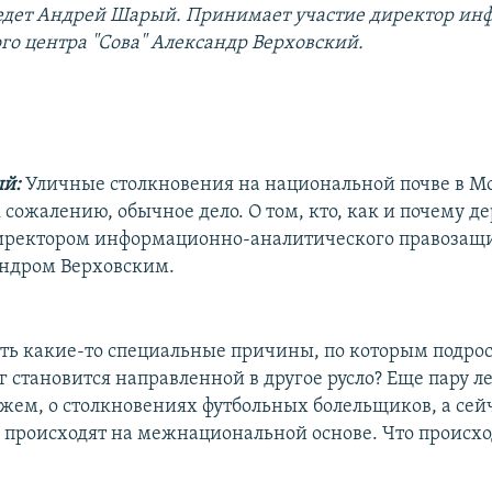
едет Андрей Шарый. Принимает участие директор ин
го центра "Сова" Александр Верховский.
ый:
Уличные столкновения на национальной почве в Мо
 сожалению, обычное дело. О том, кто, как и почему де
директором информационно-аналитического правозащ
андром Верховским.
сть какие-то специальные причины, по которым подро
г становится направленной в другое русло? Еще пару л
ажем, о столкновениях футбольных болельщиков, а сей
 происходят на межнациональной основе. Что происхо