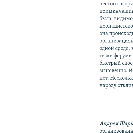
честно говоря
примкнувшими
была, видимо
неонацистско
она происходи
организациям
одной среде, 
те же форумы
быстрый спос
мгновенно. И
нет. Несколь
народу откли
Андрей Шар
организованн