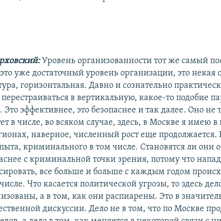
ерховский:
Уровень организованности тот же самый по
, это уже достаточный уровень организации, это некая
тура, горизонтальная. Давно и сознательно практичес
ы перестраиваться в вертикальную, какое-то подобие п
е. Это эффективнее, это безопаснее и так далее. Оно не 
ет в числе, во всяком случае, здесь, в Москве я имею в 
егионах, наверное, численный рост еще продолжается. 
пыта, криминального в том числе. Становятся ли они 
паснее с криминальной точки зрения, потому что напа
ировать, все больше и больше с каждым годом происх
числе. Что касается политической угрозы, то здесь дело
изованы, а в том, как они распиарены. Это в значите
ственной дискуссии. Дело не в том, что по Москве пр