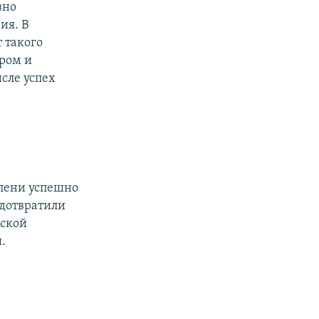
вно
ия. В
 такого
ром и
сле успех
пени успешно
едотвратили
нской
.