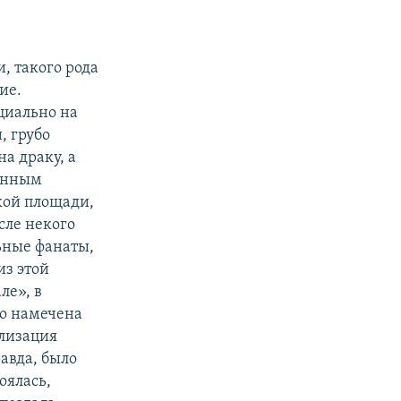
, такого рода
ие.
ециально на
, грубо
а драку, а
ванным
кой площади,
сле некого
ьные фанаты,
из этой
ле», в
то намечена
илизация
авда, было
оялась,