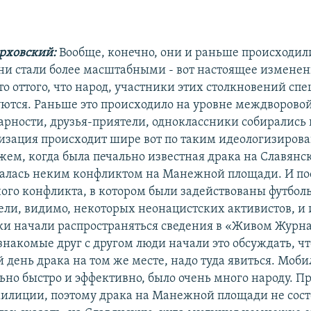
ерховский:
Вообще, конечно, они и раньше происходили
они стали более масштабными - вот настоящее изменен
о оттого, что народ, участники этих столкновений сп
ются. Раньше это происходило на уровне междворовой
арности, друзья-приятели, одноклассники собирались н
изация происходит шире вот по таким идеологизиро
жем, когда была печально известная драка на Славянс
алась неким конфликтом на Манежной площади. И по
ого конфликта, в котором были задействованы футбол
ели, видимо, некоторых неонацистских активистов, и 
ки начали распространяться сведения в «Живом Журна
 знакомые друг с другом люди начали это обсуждать, ч
 день драка на том же месте, надо туда явиться. Моб
ьно быстро и эффективно, было очень много народу. Пр
илиции, поэтому драка на Манежной площади не сост