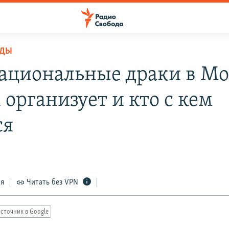
ОДЫ
циональные драки в Мо
 организует и кто с кем
ся
ся
Читать без VPN
сточник в Google