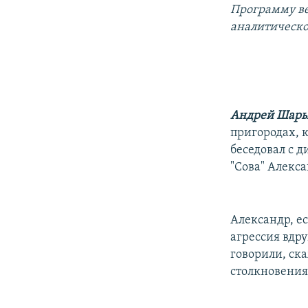
РАСПИСАНИЕ ВЕЩАНИЯ
Программу в
ПОДПИШИТЕСЬ НА РАССЫЛКУ
аналитическо
Андрей Шар
пригородах, к
беседовал с 
"Сова" Алекс
Александр, е
агрессия вдру
говорили, ск
столкновения