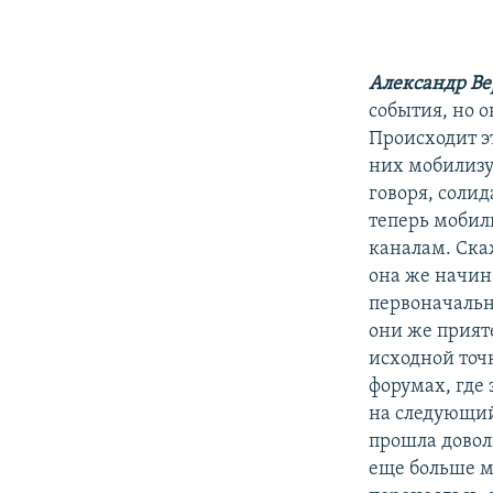
Александр В
события, но 
Происходит эт
них мобилизу
говоря, солид
теперь мобил
каналам. Ска
она же начин
первоначальн
они же прият
исходной точ
форумах, где
на следующий
прошла довол
еще больше м