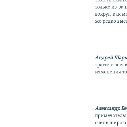
тысячи скинхе
только из-за 
вокруг, как 
же редко выст
Андрей Шар
трагическая 
изменения то
Александр В
примечательн
очень широко