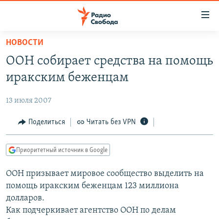
Ссылки
для
упрощенного
НОВОСТИ
ПРОГРАММЫ
доступа
ООН собирает средства на помощь
ПОДКАСТЫ
Вернуться
иракским беженцам
к
АВТОРСКИЕ ПРОЕКТЫ
основному
13 июля 2007
ЦИТАТЫ СВОБОДЫ
содержанию
Вернутся
МНЕНИЯ
Поделиться
Читать без VPN
к
КУЛЬТУРА
главной
Приоритетный источник в Google
навигации
IDEL.РЕАЛИИ
Вернутся
ООН призывает мировое сообщество выделить на
КАВКАЗ.РЕАЛИИ
к
помощь иракским беженцам 123 миллиона
СЕВЕР.РЕАЛИИ
поиску
долларов.
Как подчеркивает агентство ООН по делам
СИБИРЬ.РЕАЛИИ