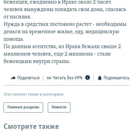
беженцев, ежедневно в Ираке около 2 тысяч
РАСПИСАНИЕ ВЕЩАНИЯ
человек вынуждены покидать свои дома, спасаясь
ПОДПИШИТЕСЬ НА РАССЫЛКУ
от насилия.
Нужда в средствах постоянно растет - необходимы
деньги на временное жилье, еду, медицинскую
СОЦИАЛЬНЫЕ СЕТИ
помощь.
По данным агентства, из Ирака бежали свыше 2
миллионов человек, еще 2 миллиона - стали
беженцами внутри страны.
Все сайты РСЕ/РС
Поделиться
Читать без VPN
Подпишитесь
Этот контент также в категориях
Главные разделы
Новости
Смотрите также