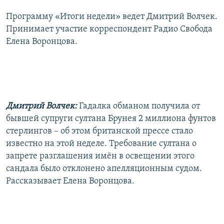
РАСПИСАНИЕ ВЕЩАНИЯ
Программу «Итоги недели» ведет Дмитрий Волчек.
ПОДПИШИТЕСЬ НА РАССЫЛКУ
Принимает участие корреспондент Радио Свобода
Елена Воронцова.
СОЦИАЛЬНЫЕ СЕТИ
Дмитрий Волчек:
Гадалка обманом получила от
бывшей супруги султана Брунея 2 миллиона фунтов
Все сайты РСЕ/РС
стерлингов – об этом британской прессе стало
известно на этой неделе. Требование султана о
запрете разглашения имён в освещении этого
сандала было отклонено апелляционным судом.
Рассказывает Елена Воронцова.