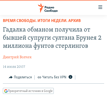
Ссылки
для
упрощенного
ВРЕМЯ СВОБОДЫ. ИТОГИ НЕДЕЛИ. АРХИВ
ПРОГРАММЫ
доступа
Гадалка обманом получила от
ПОДКАСТЫ
Вернуться
бывшей супруги султана Брунея 2
к
АВТОРСКИЕ ПРОЕКТЫ
миллиона фунтов стерлингов
основному
ЦИТАТЫ СВОБОДЫ
содержанию
Дмитрий Волчек
Вернутся
МНЕНИЯ
к
14 июля 2007
КУЛЬТУРА
главной
навигации
IDEL.РЕАЛИИ
Поделиться
Читать без VPN
Вернутся
КАВКАЗ.РЕАЛИИ
к
Приоритетный источник в Google
СЕВЕР.РЕАЛИИ
поиску
СИБИРЬ.РЕАЛИИ