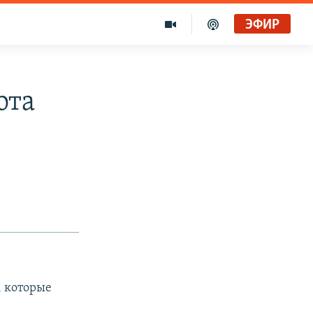
ЭФИР
ота
, которые