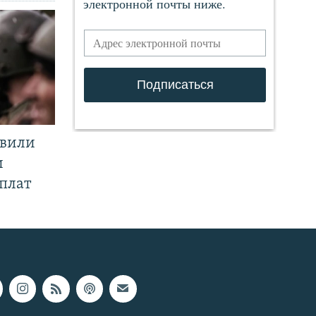
явили
и
плат