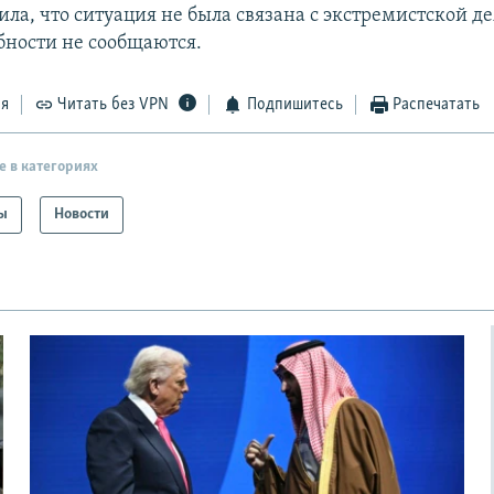
ла, что ситуация не была связана с экстремистской д
бности не сообщаются.
ся
Читать без VPN
Подпишитесь
Распечатать
е в категориях
ы
Новости