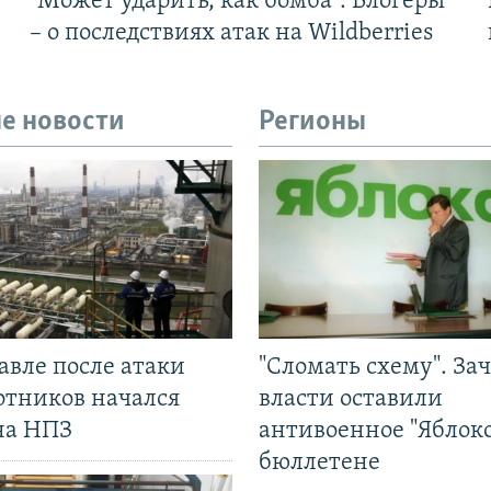
"Может ударить, как бомба". Блогеры
– о последствиях атак на Wildberries
е новости
Регионы
авле после атаки
"Сломать схему". За
отников начался
власти оставили
на НПЗ
антивоенное "Яблоко
бюллетене