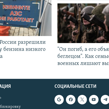
 России разрешили
у бензина низкого
"Он погиб, а его объ
а
беглецом". Как семь
военных лишают вы
АЦИЯ
СОЦИАЛЬНЫЕ СЕТИ
ь
 блокировку