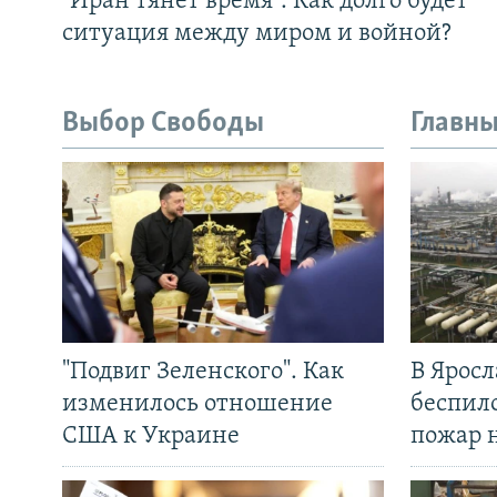
"Иран тянет время". Как долго будет
ситуация между миром и войной?
Выбор Свободы
Главны
"Подвиг Зеленского". Как
В Яросл
изменилось отношение
беспил
США к Украине
пожар 