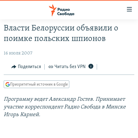
Ссылки
для
упрощенного
Власти Белоруссии объявили о
ПРОГРАММЫ
доступа
поимке польских шпионов
ПОДКАСТЫ
Вернуться
к
16 июля 2007
АВТОРСКИЕ ПРОЕКТЫ
основному
ЦИТАТЫ СВОБОДЫ
Поделиться
Читать без VPN
содержанию
Вернутся
МНЕНИЯ
к
Приоритетный источник в Google
КУЛЬТУРА
главной
Программу ведет Александр Гостев. Принимает
навигации
IDEL.РЕАЛИИ
участие корреспондент Радио Свобода в Минске
Вернутся
КАВКАЗ.РЕАЛИИ
Игорь Карней.
к
СЕВЕР.РЕАЛИИ
поиску
СИБИРЬ.РЕАЛИИ