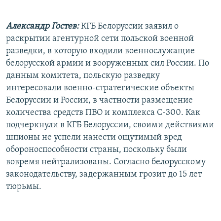
РАСПИСАНИЕ ВЕЩАНИЯ
Александр Гостев:
КГБ Белоруссии заявил о
ПОДПИШИТЕСЬ НА РАССЫЛКУ
раскрытии агентурной сети польской военной
разведки, в которую входили военнослужащие
СОЦИАЛЬНЫЕ СЕТИ
белорусской армии и вооруженных сил России. По
данным комитета, польскую разведку
интересовали военно-стратегические объекты
Белоруссии и России, в частности размещение
количества средств ПВО и комплекса С-300. Как
Все сайты РСЕ/РС
подчеркнули в КГБ Белоруссии, своими действиями
шпионы не успели нанести ощутимый вред
обороноспособности страны, поскольку были
вовремя нейтрализованы. Согласно белорусскому
законодательству, задержанным грозит до 15 лет
тюрьмы.