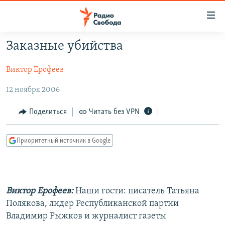
Ссылки
для
упрощенного
Заказные убийства
ПРОГРАММЫ
доступа
Виктор Ерофеев
ПОДКАСТЫ
Вернуться
к
АВТОРСКИЕ ПРОЕКТЫ
12 ноября 2006
основному
ЦИТАТЫ СВОБОДЫ
содержанию
Поделиться
Читать без VPN
Вернутся
МНЕНИЯ
к
Приоритетный источник в Google
КУЛЬТУРА
главной
навигации
IDEL.РЕАЛИИ
Вернутся
КАВКАЗ.РЕАЛИИ
к
Виктор Ерофеев:
Наши гости: писатель Татьяна
СЕВЕР.РЕАЛИИ
поиску
Полякова, лидер Республиканской партии
Владимир Рыжков и журналист газеты
СИБИРЬ.РЕАЛИИ