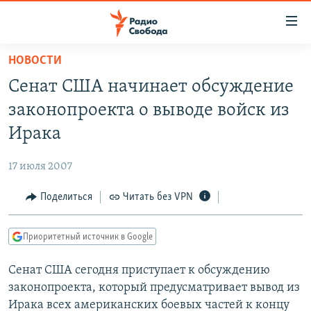
Ссылки
для
упрощенного
НОВОСТИ
ПРОГРАММЫ
доступа
Сенат США начинает обсуждение
ПОДКАСТЫ
Вернуться
законопроекта о выводе войск из
к
АВТОРСКИЕ ПРОЕКТЫ
Ирака
основному
ЦИТАТЫ СВОБОДЫ
содержанию
17 июля 2007
Вернутся
МНЕНИЯ
к
Поделиться
Читать без VPN
КУЛЬТУРА
главной
навигации
IDEL.РЕАЛИИ
Приоритетный источник в Google
Вернутся
КАВКАЗ.РЕАЛИИ
к
Сенат США сегодня приступает к обсуждению
СЕВЕР.РЕАЛИИ
поиску
законопроекта, который предусматривает вывод из
СИБИРЬ.РЕАЛИИ
Ирака всех американских боевых частей к концу