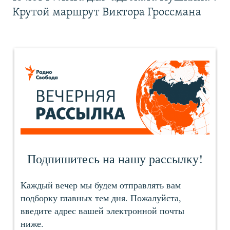
Крутой маршрут Виктора Гроссмана