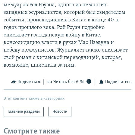
мемуаров Роя Роуэна, одного из немногих
РАСПИСАНИЕ ВЕЩАНИЯ
западных журналистов, который был свидетелем
ПОДПИШИТЕСЬ НА РАССЫЛКУ
событий, происходивших в Китае в конце 40-х
годов прошлого века. Рой Роуэн подробно
СОЦИАЛЬНЫЕ СЕТИ
описывает гражданскую войну в Китае,
консолидацию власти в руках Мао Цзэдуна и
победу коммунистов. Журналист также описывает
свой роман с китайской переводчицей, которая,
возможно, шпионила за ним.
Все сайты РСЕ/РС
Поделиться
Читать без VPN
Подпишитесь
Этот контент также в категориях
Главные разделы
Новости
Смотрите также