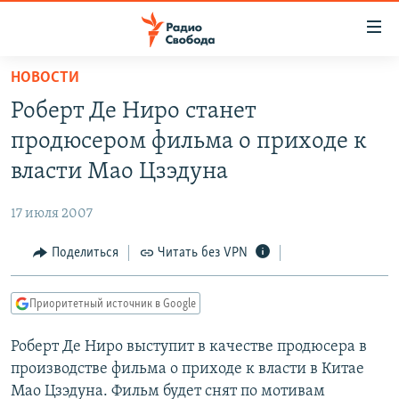
Ссылки
для
упрощенного
НОВОСТИ
ПРОГРАММЫ
доступа
Роберт Де Ниро станет
ПОДКАСТЫ
Вернуться
продюсером фильма о приходе к
к
АВТОРСКИЕ ПРОЕКТЫ
власти Мао Цзэдуна
основному
ЦИТАТЫ СВОБОДЫ
содержанию
17 июля 2007
Вернутся
МНЕНИЯ
к
Поделиться
Читать без VPN
КУЛЬТУРА
главной
навигации
IDEL.РЕАЛИИ
Приоритетный источник в Google
Вернутся
КАВКАЗ.РЕАЛИИ
к
Роберт Де Ниро выступит в качестве продюсера в
СЕВЕР.РЕАЛИИ
поиску
производстве фильма о приходе к власти в Китае
СИБИРЬ.РЕАЛИИ
Мао Цзэдуна. Фильм будет снят по мотивам