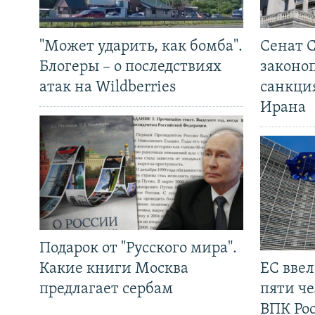
"Может ударить, как бомба".
Сенат 
Блогеры – о последствиях
законо
атак на Wildberries
санкци
Ирана
Подарок от "Русского мира".
Какие книги Москва
ЕС вве
предлагает сербам
пяти че
ВПК Ро