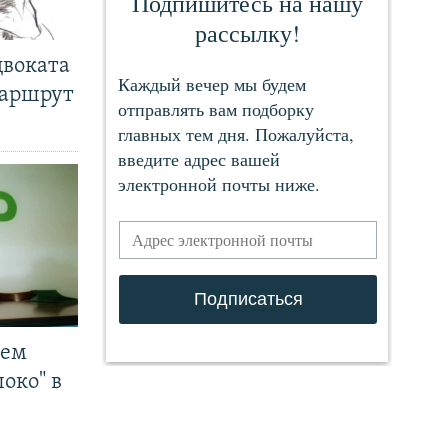
двоката
маршрут
чем
око" в