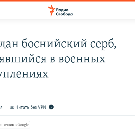
дан боснийский серб,
явшийся в военных
уплениях
ся
Читать без VPN
сточник в Google