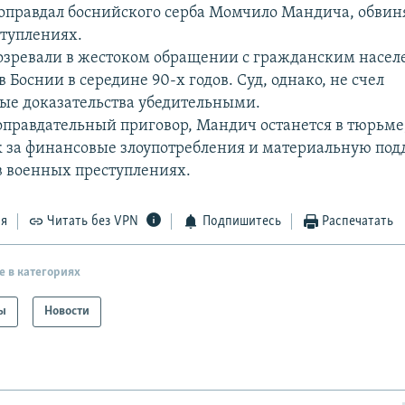
 оправдал боснийского серба Момчило Мандича, обвин
туплениях.
зревали в жестоком обращении с гражданским насел
 Боснии в середине 90-х годов. Суд, однако, не счел
ые доказательства убедительными.
оправдательный приговор, Мандич останется в тюрьме,
к за финансовые злоупотребления и материальную под
 военных преступлениях.
ся
Читать без VPN
Подпишитесь
Распечатать
е в категориях
ы
Новости