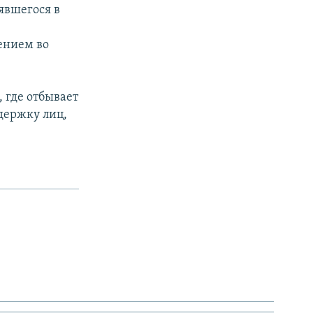
явшегося в
ением во
 где отбывает
держку лиц,