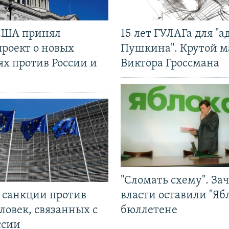
США принял
15 лет ГУЛАГа для "а
проект о новых
Пушкина". Крутой 
ях против России и
Виктора Гроссмана
"Сломать схему". За
л санкции против
власти оставили "Ябл
ловек, связанных с
бюллетене
ссии