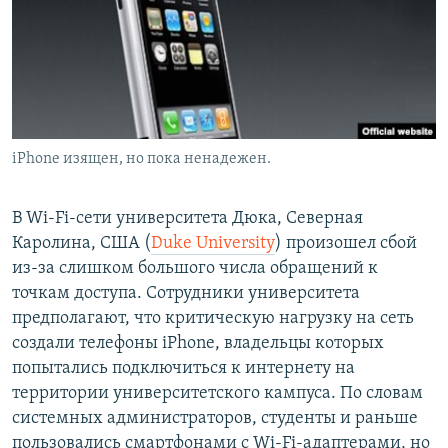
РАСПИСАНИЕ ВЕЩАНИЯ
ПОДПИШИТЕСЬ НА РАССЫЛКУ
СОЦИАЛЬНЫЕ СЕТИ
iPhone изящен, но пока ненадежен.
В Wi-Fi-сети университета Дюка, Северная
Каролина, США (
Duke University
) произошел сбой
Все сайты РСЕ/РС
из-за слишком большого числа обращений к
точкам доступа. Сотрудники университета
предполагают, что критическую нагрузку на сеть
создали телефоны iPhone, владельцы которых
попытались подключиться к интернету на
территории университетского кампуса. По словам
системных администраторов, студенты и раньше
пользовались смартфонами с Wi-Fi-адаптерами, но