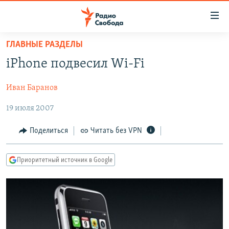
Ссылки
для
упрощенного
ГЛАВНЫЕ РАЗДЕЛЫ
ПРОГРАММЫ
доступа
iPhone подвесил Wi-Fi
ПОДКАСТЫ
Вернуться
к
Иван Баранов
АВТОРСКИЕ ПРОЕКТЫ
основному
19 июля 2007
ЦИТАТЫ СВОБОДЫ
содержанию
Вернутся
МНЕНИЯ
Поделиться
Читать без VPN
к
КУЛЬТУРА
главной
Приоритетный источник в Google
навигации
IDEL.РЕАЛИИ
Вернутся
КАВКАЗ.РЕАЛИИ
к
СЕВЕР.РЕАЛИИ
поиску
СИБИРЬ.РЕАЛИИ