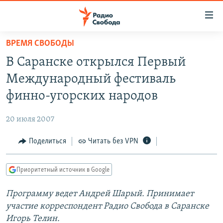
Ссылки
для
упрощенного
ВРЕМЯ СВОБОДЫ
ПРОГРАММЫ
доступа
В Саранске открылся Первый
ПОДКАСТЫ
Вернуться
Международный фестиваль
к
АВТОРСКИЕ ПРОЕКТЫ
финно-угорских народов
основному
ЦИТАТЫ СВОБОДЫ
содержанию
20 июля 2007
Вернутся
МНЕНИЯ
к
Поделиться
Читать без VPN
КУЛЬТУРА
главной
навигации
IDEL.РЕАЛИИ
Приоритетный источник в Google
Вернутся
КАВКАЗ.РЕАЛИИ
к
Программу ведет Андрей Шарый. Принимает
СЕВЕР.РЕАЛИИ
поиску
участие корреспондент Радио Свобода в Саранске
СИБИРЬ.РЕАЛИИ
Игорь Телин.