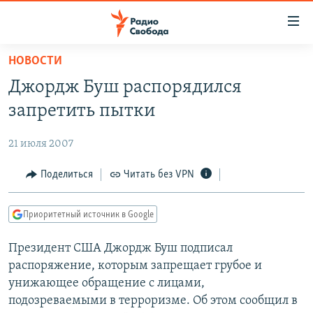
Ссылки
для
упрощенного
НОВОСТИ
ПРОГРАММЫ
доступа
Джордж Буш распорядился
ПОДКАСТЫ
Вернуться
запретить пытки
к
АВТОРСКИЕ ПРОЕКТЫ
основному
21 июля 2007
ЦИТАТЫ СВОБОДЫ
содержанию
Вернутся
МНЕНИЯ
Поделиться
Читать без VPN
к
КУЛЬТУРА
главной
Приоритетный источник в Google
навигации
IDEL.РЕАЛИИ
Вернутся
Президент США Джордж Буш подписал
КАВКАЗ.РЕАЛИИ
к
распоряжение, которым запрещает грубое и
СЕВЕР.РЕАЛИИ
поиску
унижающее обращение с лицами,
подозреваемыми в терроризме. Об этом сообщил в
СИБИРЬ.РЕАЛИИ