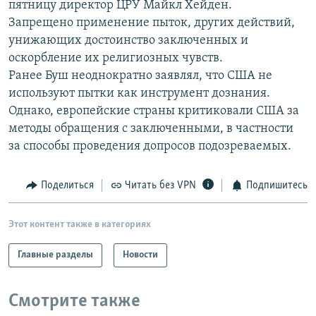
пятницу директор ЦРУ Майкл Хейден.
РАСПИСАНИЕ ВЕЩАНИЯ
Запрещено применение пыток, других действий,
ПОДПИШИТЕСЬ НА РАССЫЛКУ
унижающих достоинство заключенных и
оскорбление их религиозных чувств.
Ранее Буш неоднократно заявлял, что США не
СОЦИАЛЬНЫЕ СЕТИ
используют пытки как инструмент дознания.
Однако, европейские страны критиковали США за
методы обращения с заключенными, в частности
за способы проведения допросов подозреваемых.
Все сайты РСЕ/РС
Поделиться
Читать без VPN
Подпишитесь
Этот контент также в категориях
Главные разделы
Новости
Смотрите также