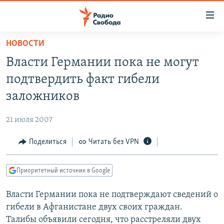
Ссылки
для
упрощенного
НОВОСТИ
ПРОГРАММЫ
доступа
Власти Германии пока не могут
ПОДКАСТЫ
Вернуться
подтвердить факт гибели
к
АВТОРСКИЕ ПРОЕКТЫ
заложников
основному
ЦИТАТЫ СВОБОДЫ
содержанию
21 июля 2007
Вернутся
МНЕНИЯ
к
Поделиться
Читать без VPN
КУЛЬТУРА
главной
навигации
IDEL.РЕАЛИИ
Приоритетный источник в Google
Вернутся
КАВКАЗ.РЕАЛИИ
к
Власти Германии пока не подтверждают сведений о
СЕВЕР.РЕАЛИИ
поиску
гибели в Афганистане двух своих граждан.
СИБИРЬ.РЕАЛИИ
Талибы объявили сегодня, что расстреляли двух