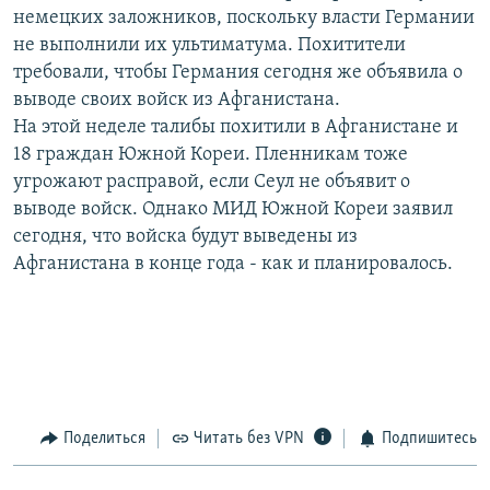
немецких заложников, поскольку власти Германии
РАСПИСАНИЕ ВЕЩАНИЯ
не выполнили их ультиматума. Похитители
ПОДПИШИТЕСЬ НА РАССЫЛКУ
требовали, чтобы Германия сегодня же объявила о
выводе своих войск из Афганистана.
СОЦИАЛЬНЫЕ СЕТИ
На этой неделе талибы похитили в Афганистане и
18 граждан Южной Кореи. Пленникам тоже
угрожают расправой, если Сеул не объявит о
выводе войск. Однако МИД Южной Кореи заявил
сегодня, что войска будут выведены из
Афганистана в конце года - как и планировалось.
Все сайты РСЕ/РС
Поделиться
Читать без VPN
Подпишитесь