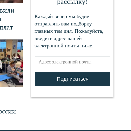
явили
и
плат
.
оссии