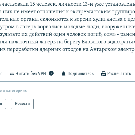
участвовали 15 человек, личности 13-и уже установле
з них не имеет отношения к экстремистским группир
ельные органы склоняются к версии хулиганства с це
 утром в лагерь ворвались молодые люди, вооруженны
зультате их действий один человек погиб, семь - ране
или палаточный лагерь на берегу Еловского водохрани
тив переработки ядерных отходов на Ангарском элект
ся
Читать без VPN
Подпишитесь
Распечатать
е в категориях
ы
Новости