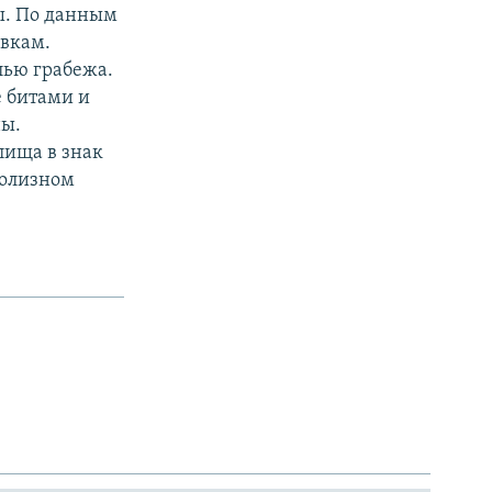
ны. По данным
овкам.
лью грабежа.
е битами и
ны.
лища в знак
ролизном