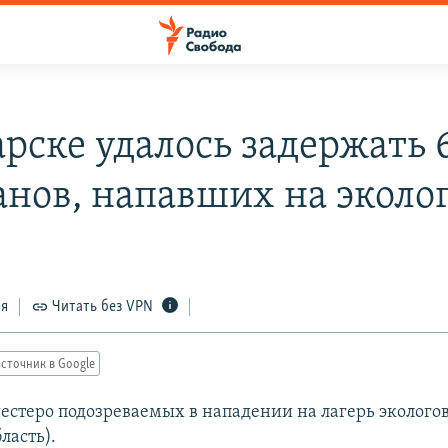
арске удалось задержать 
анов, напавших на эколо
ся
Читать без VPN
сточник в Google
стеро подозреваемых в нападении на лагерь экологов
ласть).