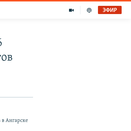
ЭФИР
6
гов
 в Ангарске