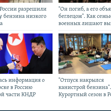
 России разрешили
"Он погиб, а его объ
у бензина низкого
беглецом". Как семь
а
военных лишают вы
ась информация о
"Отпуск накрылся
ске в Россию
канистрой бензина"
ой части КНДР
Курортный сезон в Р