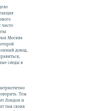
дело
еакция
ового
с чисто
нты
орых Москва
которой
зонный довод,
равиться,
ные следы в
 патриотично
говорить. Тем
бит Лондон и
ит там своих