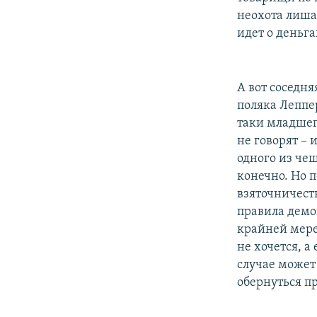
неохота лиша
идет о деньга
А вот соседн
поляка Леппе
таки младшег
не говорят – 
одного из чеш
конечно. Но п
взяточничест
правила демо
крайней мере
не хочется, а
случае может
обернуться п