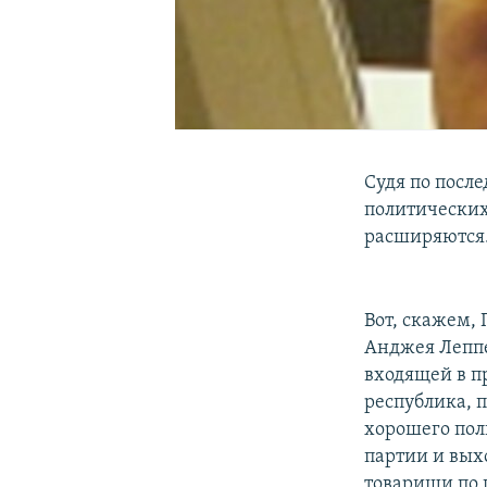
Судя по посл
политических
расширяются
Вот, скажем,
Анджея Леппе
входящей в п
республика, 
хорошего пол
партии и выхо
товарищи по 