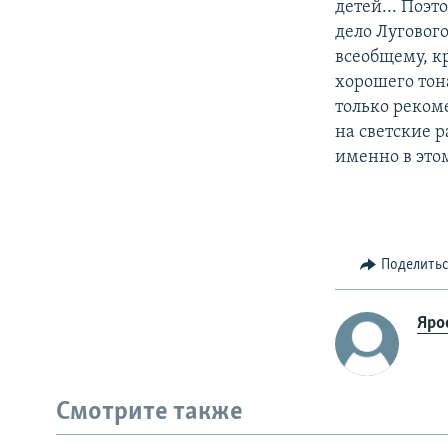
детей... Поэт
дело Луговог
всеобщему, кр
хорошего тон
только рекоме
на светские р
именно в это
Поделить
Яро
Смотрите также