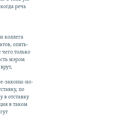
когда речь
н коллега
тов, опять-
 чего только
ость мэром
врут,
не-законы-но-
ставку, по
у в отставку
иция в таком
гут