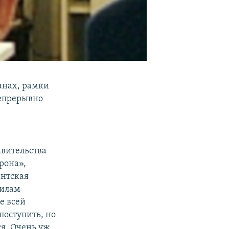
анах, рамки
непрерывно
авительства
рона»,
ентская
вилам
е всей
поступить, но
ся. Очень уж