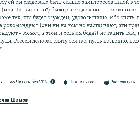
ому ей бы следовало быть сильно заинтересованной в т
о (или Литвиненко?) было расследовано как можно скор
оме тех, кто будет осужден, удовольствию. Ибо опять-
а рекомендуют (они ни на чем не настаивают, эти пра
ндуют – может, в этом и есть их беда?) не гадить там,
ауты. Российскую же элиту сейчас, пусть косвенно, по
м.
ся
Читать без VPN
Подпишитесь
Распечатать
слав Шимов