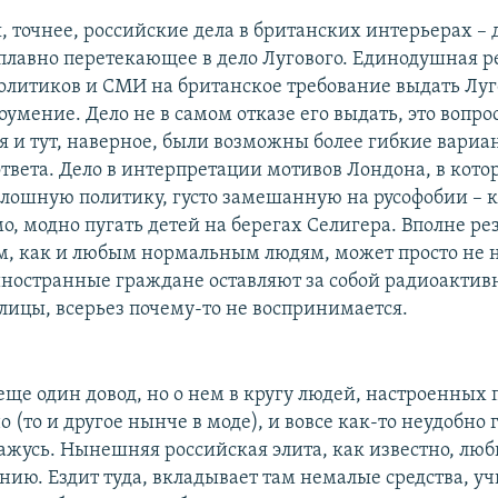
я, точнее, российские дела в британских интерьерах – 
плавно перетекающее в дело Лугового. Единодушная р
олитиков и СМИ на британское требование выдать Луг
умение. Дело не в самом отказе его выдать, это вопро
тя и тут, наверное, были возможны более гибкие вариа
ответа. Дело в интерпретации мотивов Лондона, в кот
плошную политику, густо замешанную на русофобии – 
о, модно пугать детей на берегах Селигера. Вполне ре
м, как и любым нормальным людям, может просто не н
иностранные граждане оставляют за собой радиоактив
олицы, всерьез почему-то не воспринимается.
 еще один довод, но о нем в кругу людей, настроенных
 (то и другое нынче в моде), и вовсе как-то неудобно 
важусь. Нынешняя российская элита, как известно, лю
нию. Ездит туда, вкладывает там немалые средства, уч