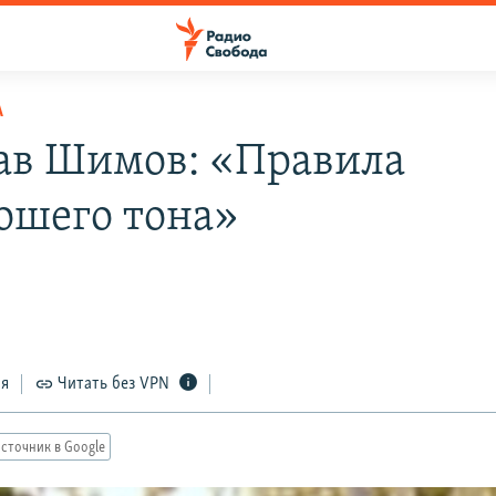
А
ав Шимов: «Правила
ошего тона»
ся
Читать без VPN
сточник в Google