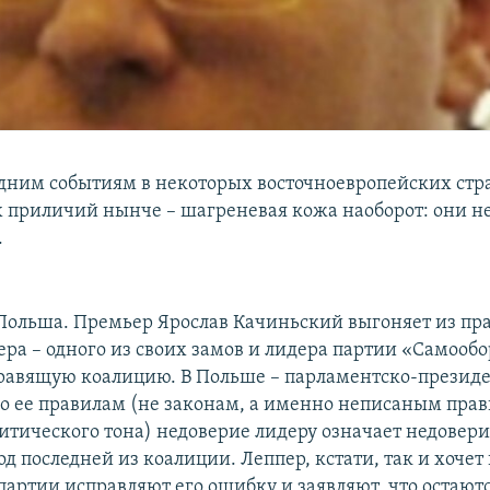
едним событиям в некоторых восточноевропейских стр
 приличий нынче – шагреневая кожа наоборот: они 
.
 Польша. Премьер Ярослав Качиньский выгоняет из пр
ра – одного из своих замов и лидера партии «Самообо
равящую коалицию. В Польше – парламентско-презид
по ее правилам (не законам, а именно неписаным пра
итического тона) недоверие лидеру означает недовери
д последней из коалиции. Леппер, кстати, так и хочет 
партии исправляют его ошибку и заявляют, что остают