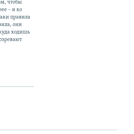
ом, чтобы
ее – и ко
таки правила
вила, они
 куда ходишь
дозревают