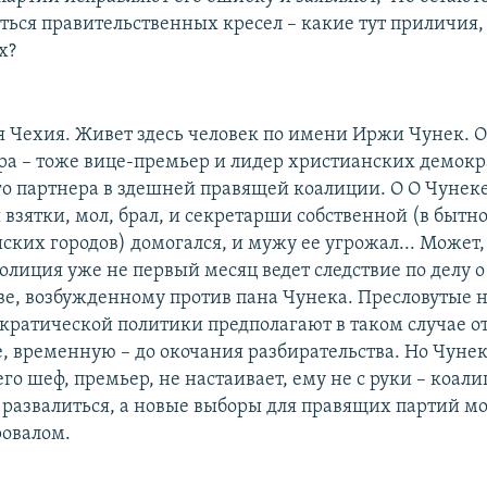
ться правительственных кресел – какие тут приличия, 
х?
яя Чехия. Живет здесь человек по имени Иржи Чунек. О
ра – тоже вице-премьер и лидер христианских демокра
о партнера в здешней правящей коалиции. О О Чунеке
и взятки, мол, брал, и секретарши собственной (в бытн
ских городов) домогался, и мужу ее угрожал... Может, 
олиция уже не первый месяц ведет следствие по делу о
ве, возбужденному против пана Чунека. Пресловутые 
кратической политики предполагают в таком случае от
, временную – до окочания разбирательства. Но Чунек
 его шеф, премьер, не настаивает, ему не с руки – коал
 развалиться, а новые выборы для правящих партий мо
ровалом.