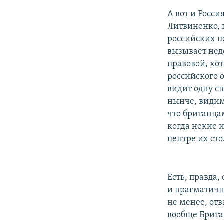
А вот и Росси
Литвиненко, 
российских п
вызывает недо
правовой, хо
российского 
видит одну с
нынче, видим
что британца
когда некие 
центре их ст
Есть, правда,
и прагматично
не менее, от
вообще Брита