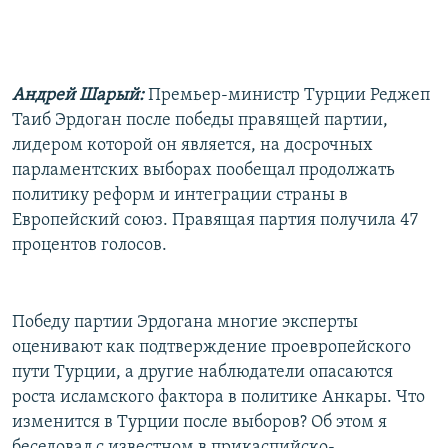
РАСПИСАНИЕ ВЕЩАНИЯ
ПОДПИШИТЕСЬ НА РАССЫЛКУ
Андрей Шарый:
Премьер-министр Турции Реджеп
СОЦИАЛЬНЫЕ СЕТИ
Таиб Эрдоган после победы правящей партии,
лидером которой он является, на досрочных
парламентских выборах пообещал продолжать
политику реформ и интеграции страны в
Европейский союз. Правящая партия получила 47
Все сайты РСЕ/РС
процентов голосов.
Победу партии Эрдогана многие эксперты
оценивают как подтверждение проевропейского
пути Турции, а другие наблюдатели опасаются
роста исламского фактора в политике Анкары. Что
изменится в Турции после выборов? Об этом я
беседовал с известном в прикаспийско-