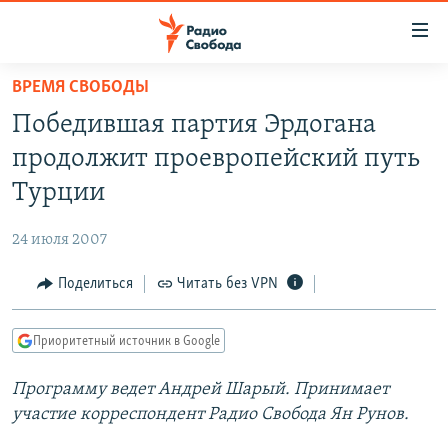
Ссылки
для
упрощенного
ВРЕМЯ СВОБОДЫ
ПРОГРАММЫ
доступа
Победившая партия Эрдогана
ПОДКАСТЫ
Вернуться
продолжит проевропейский путь
к
АВТОРСКИЕ ПРОЕКТЫ
Турции
основному
ЦИТАТЫ СВОБОДЫ
содержанию
24 июля 2007
Вернутся
МНЕНИЯ
к
Поделиться
Читать без VPN
КУЛЬТУРА
главной
навигации
IDEL.РЕАЛИИ
Приоритетный источник в Google
Вернутся
КАВКАЗ.РЕАЛИИ
к
Программу ведет Андрей Шарый. Принимает
СЕВЕР.РЕАЛИИ
поиску
участие корреспондент Радио Свобода Ян Рунов.
СИБИРЬ.РЕАЛИИ