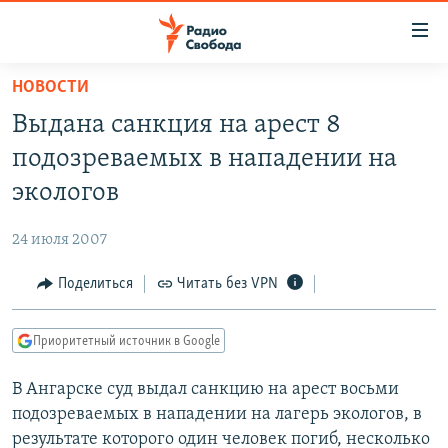
Ссылки
для
упрощенного
НОВОСТИ
ПРОГРАММЫ
доступа
Выдана санкция на арест 8
ПОДКАСТЫ
Вернуться
подозреваемых в нападении на
к
АВТОРСКИЕ ПРОЕКТЫ
экологов
основному
ЦИТАТЫ СВОБОДЫ
содержанию
24 июля 2007
Вернутся
МНЕНИЯ
к
Поделиться
Читать без VPN
КУЛЬТУРА
главной
навигации
IDEL.РЕАЛИИ
Приоритетный источник в Google
Вернутся
КАВКАЗ.РЕАЛИИ
к
В Ангарске суд выдал санкцию на арест восьми
СЕВЕР.РЕАЛИИ
поиску
подозреваемых в нападении на лагерь экологов, в
СИБИРЬ.РЕАЛИИ
результате которого один человек погиб, несколько