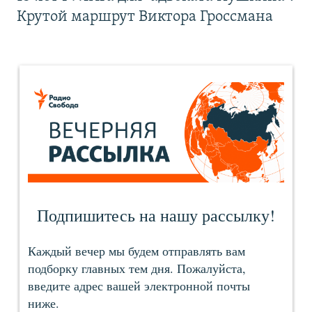
Крутой маршрут Виктора Гроссмана