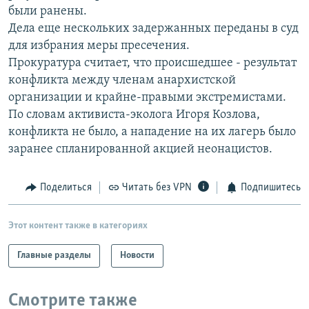
были ранены.
РАСПИСАНИЕ ВЕЩАНИЯ
Дела еще нескольких задержанных переданы в суд
ПОДПИШИТЕСЬ НА РАССЫЛКУ
для избрания меры пресечения.
Прокуратура считает, что происшедшее - результат
СОЦИАЛЬНЫЕ СЕТИ
конфликта между членам анархистской
организации и крайне-правыми экстремистами.
По словам активиста-эколога Игоря Козлова,
конфликта не было, а нападение на их лагерь было
заранее спланированной акцией неонацистов.
Все сайты РСЕ/РС
Поделиться
Читать без VPN
Подпишитесь
Этот контент также в категориях
Главные разделы
Новости
Смотрите также